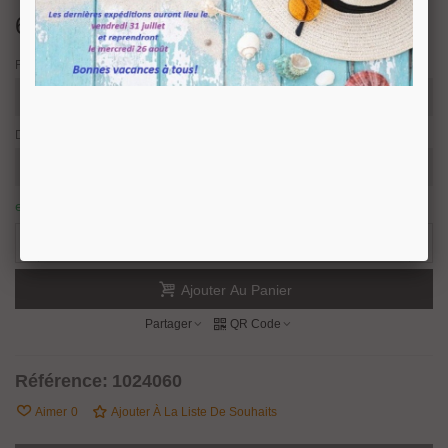
62,94 €
TTC
Finition
Description
en stock : expédition sous 24/48 heures.
10 Produits
-
+
Ajouter Au Panier
Partager
QR Code
Référence:
1024060
Aimer
0
Ajouter À La Liste De Souhaits