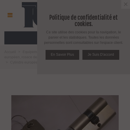
×
Politique de confidentialité et
cookies.
Ce site utilise des cookies pour la navigation, le
MENU
panier et les statistiques. Toutes les données
personnelles sont consultables sur l'espace client.
Accueil
>
Equipement pour porte d'intérieur et d'extérieur
>
Cylindre
En Savoir Plus
Je Suis D'accord
européen, rosace de protection et serrure à code
>
Cylindre clé / bouton
>
Cylindre européen à clé et bouton