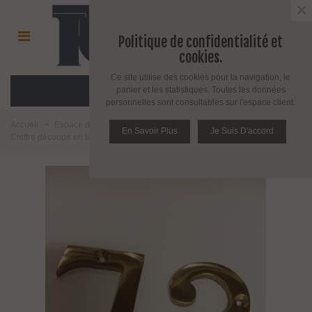
×
Politique de confidentialité et
cookies.
Ce site utilise des cookies pour la navigation, le
MENU
panier et les statistiques. Toutes les données
personnelles sont consultables sur l'espace client.
Accueil
>
Espace décoration
>
Chiffre et lettre découpés
>
Chiffres
>
En Savoir Plus
Je Suis D'accord
Chiffre découpé en laiton poli verni hauteur 75 mm