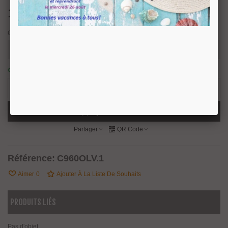
10,53 €
TTC
Chiffre
en stock : expédition sous 24/48 heures.
9 Produits
-
+
Ajouter Au Panier
Partager
QR Code
Référence:
C960OLV.1
Aimer
0
Ajouter À La Liste De Souhaits
PRODUITS LIÉS
Pas d'objet