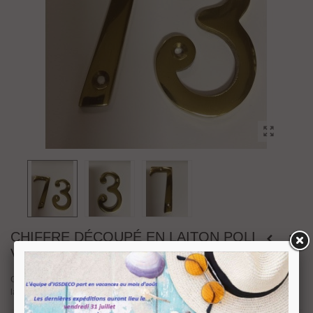
CHIFFRE DÉCOUPÉ EN LAITON POLI
VERNI HAUTEUR 75 MM
Chiffre découpé en
laiton massif poli verni
. Hauteur disponible
75 mm
,
largeur moyenne 40 mm. Epaisseur 2 mm. Fixation à visser, visserie fournie.