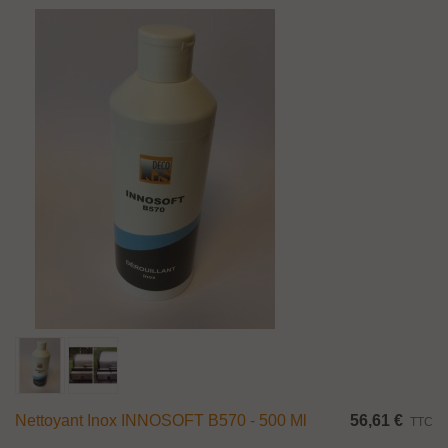
Nettoyant Inox INNOSOFT B570 - 500 Ml
56,61 €
TTC