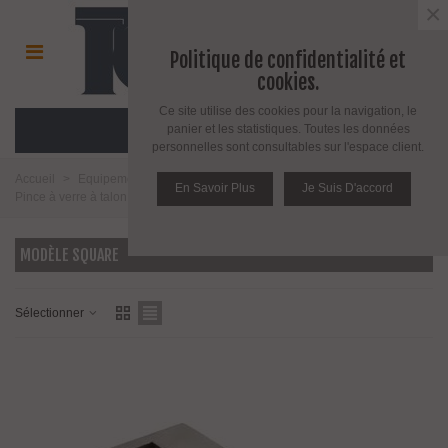
×
Politique de confidentialité et
cookies.
Ce site utilise des cookies pour la navigation, le
MENU
panier et les statistiques. Toutes les données
personnelles sont consultables sur l'espace client.
Accueil
>
Equipement pour l'agencement du verre
>
Pince à verre
>
En Savoir Plus
Je Suis D'accord
Pince à verre à talon plat
>
Modèle Square
MODÈLE SQUARE
Sélectionner