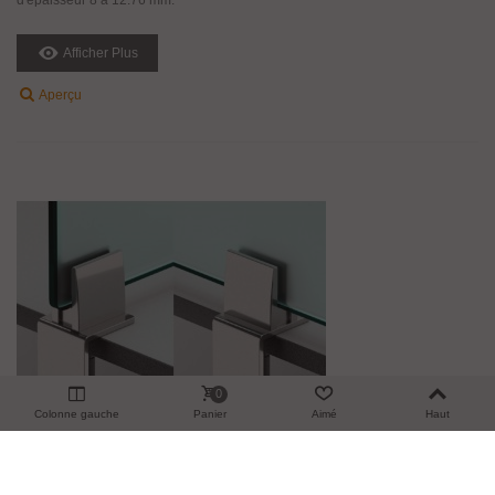
Afficher Plus
Aperçu
0
Colonne gauche
Panier
Aimé
Haut