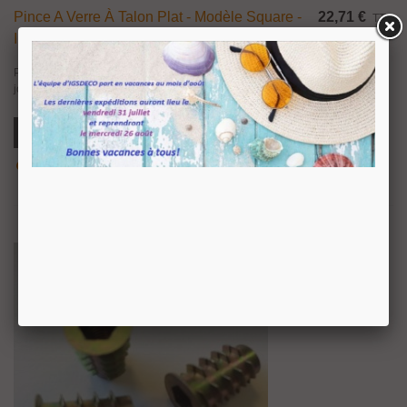
Pince A Verre À Talon Plat - Modèle Square -
22,71 €
TTC
Inox Aisi 316 Poli Miroir
Pince à verre à talon plat en inox aisi316, finition poli miroir. Livrée avec
joints pour verre d'épaisseur 6.76 à 10.76mm. Sans encoche sur le verre.
Ajouter Au Panier
Aperçu