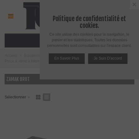
×
Politique de confidentialité et
cookies.
Ce site utilise des cookies pour la navigation, le
MENU
panier et les statistiques. Toutes les données
personnelles sont consultables sur l'espace client.
Accueil
>
Equipement pour l'agencement du verre
>
Pince à verre
>
En Savoir Plus
Je Suis D'accord
Pince à verre à talon plat
>
Modèle 22
>
Zamak brut
ZAMAK BRUT
Sélectionner