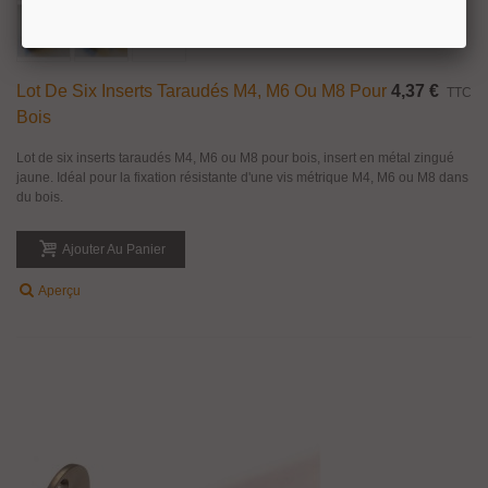
Lot De Six Inserts Taraudés M4, M6 Ou M8 Pour
4,37 €
TTC
Bois
Lot de six inserts taraudés M4, M6 ou M8 pour bois, insert en métal zingué
jaune. Idéal pour la fixation résistante d'une vis métrique M4, M6 ou M8 dans
du bois.
Ajouter Au Panier
Aperçu