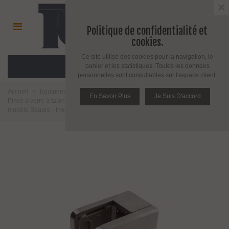
×
Politique de confidentialité et
cookies.
Ce site utilise des cookies pour la navigation, le
MENU
panier et les statistiques. Toutes les données
personnelles sont consultables sur l'espace client.
Accueil
>
Equipement pour l'agencement du verre
>
Pince à verre
>
En Savoir Plus
Je Suis D'accord
Pince à verre à talon plat
>
Modèle Square
>
Pince a verre à talon plat -
modèle Square - Inox aisi 304