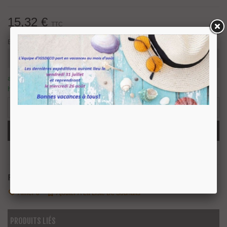
15,32 €
TTC
Epaisseur verre
article en stock, nous prévoyons une expédition sous 24/48
heures.
4 Produits
-
+
Ajouter Au Panier
Partager
QR Code
Référence:
2210310 - 6.76, Joints 209+209
Aimer
0
Ajouter À La Liste De Souhaits
PRODUITS LIÉS