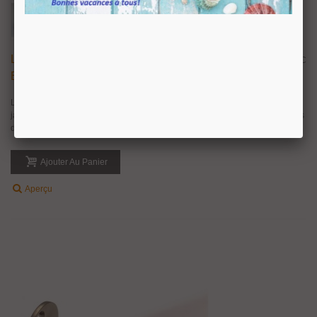
Lot De Six Inserts Taraudés M4, M6 Ou M8 Pour
4,37 €
TTC
Bois
Lot de six inserts taraudés M4, M6 ou M8 pour bois, insert en métal zingué
jaune. Idéal pour la fixation résistante d'une vis métrique M4, M6 ou M8 dans
du bois.
Ajouter Au Panier
Aperçu