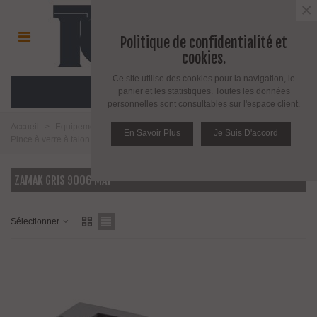
×
Politique de confidentialité et
cookies.
Ce site utilise des cookies pour la navigation, le
MENU
panier et les statistiques. Toutes les données
personnelles sont consultables sur l'espace client.
Accueil
>
Equipement pour l'agencement du verre
>
Pince à verre
>
En Savoir Plus
Je Suis D'accord
Pince à verre à talon plat
>
Modèle 26
>
Zamak gris 9006 mat
ZAMAK GRIS 9006 MAT
Sélectionner