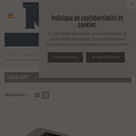
×
Politique de confidentialité et
cookies.
Ce site utilise des cookies pour la navigation, le
MENU
panier et les statistiques. Toutes les données
personnelles sont consultables sur l'espace client.
Accueil
>
Equipement pour l'agencement du verre
>
Pince à verre
>
En Savoir Plus
Je Suis D'accord
Pince à verre à talon plat
>
Modèle 24
>
Zamak brut
ZAMAK BRUT
Sélectionner