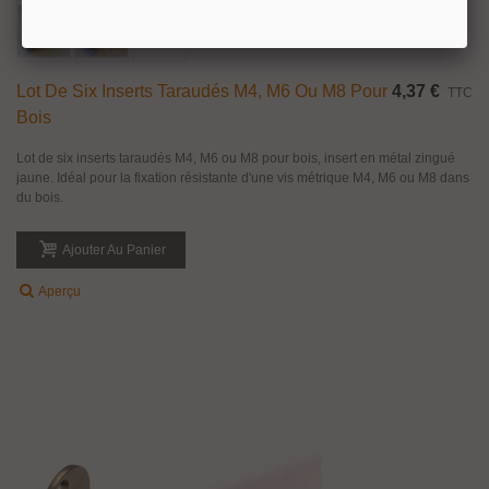
Lot De Six Inserts Taraudés M4, M6 Ou M8 Pour
4,37 €
TTC
Bois
Lot de six inserts taraudés M4, M6 ou M8 pour bois, insert en métal zingué
jaune. Idéal pour la fixation résistante d'une vis métrique M4, M6 ou M8 dans
du bois.
Ajouter Au Panier
Aperçu