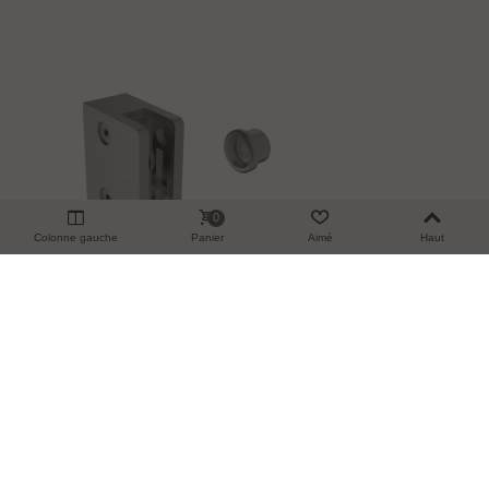
0
Colonne gauche
Panier
Aimé
Haut
Pince A Verre Montage En Façade Sur Poteau
30,91 €
TTC
Plat