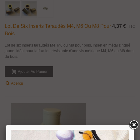
Lot De Six Inserts Taraudés M4, M6 Ou M8 Pour
4,37 €
TTC
Bois
Lot de six inserts taraudés M4, M6 ou M8 pour bois, insert en métal zingué
jaune. Idéal pour la fixation résistante d'une vis métrique M4, M6 ou M8 dans
du bois.
Ajouter Au Panier
Aperçu