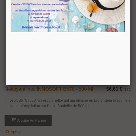
Nettoyant Inox INNOSOFT B570 - 500 Ml
56,61 €
TTC
Innosoft B570 (500 ml) est un nettoyant qui élimine en profondeur la rouille et
les traces d'oxydation sur l'inox. Bouteille de 500 ml.
Ajouter Au Panier
Aperçu