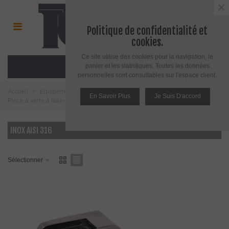
×
Politique de confidentialité et
cookies.
Ce site utilise des cookies pour la navigation, le
MENU
panier et les statistiques. Toutes les données
personnelles sont consultables sur l'espace client.
Accueil
>
Equipement pour l'agencement du verre
>
Pince à verre
>
En Savoir Plus
Je Suis D'accord
Pince à verre à talon plat
>
Modèle 24
>
Inox aisi 316
INOX AISI 316
Sélectionner