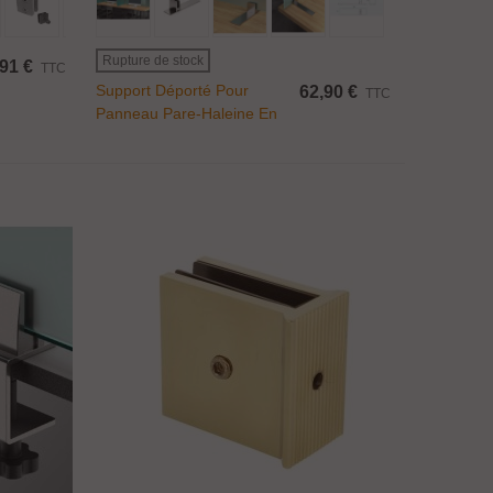
Rupture de stock
91 €
TTC
Support Déporté Pour
62,90 €
TTC
Panneau Pare-Haleine En
Verre Ou Plexiglass
D'épaisseur 8 À 12.76 Mm