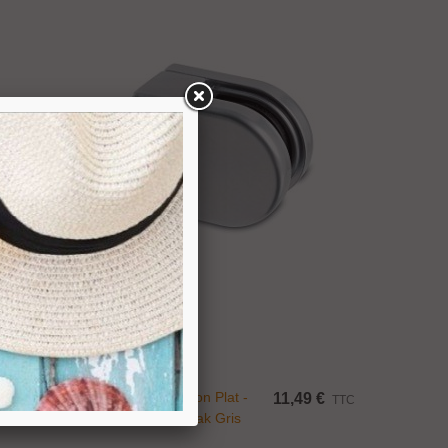
Ajouter Au Panier
Pince À Verre Talon Plat -
14 €
11,49 €
TTC
TTC
Modèle 20 - Zamak Gris
9006 Mat