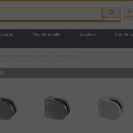
Panie
Rechercher
e-corps
Pied et roulette
Étagères
Pour le v
rre
>
Pince à verre à talon plat
>
Modèle 20
20