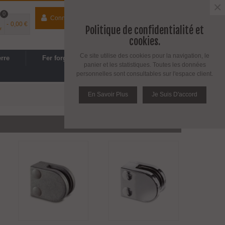
×
0
Connecter
contact
04 74 33 40 41
-
0,00 €
Politique de confidentialité et
r
Espace PRO
/
Avantages PRO
cookies.
Ce site utilise des cookies pour la navigation, le
erre
Fer forgé
Cuisine, SDB
panier et les statistiques. Toutes les données
personnelles sont consultables sur l'espace client.
En Savoir Plus
Je Suis D'accord