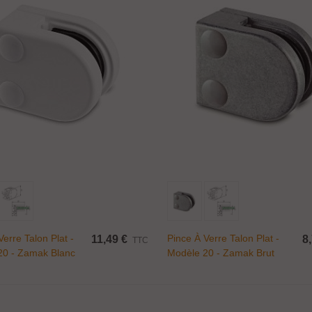
endeur taraudé...
,00 €
TTC
upport pour étagère...
0,08 €
TTC
onnecteur économique...
,49 €
TTC
Ajouter Au Panier
Ajouter Au Panier
Verre Talon Plat -
Pince À Verre Talon Plat -
11,49 €
8
TTC
20 - Zamak Blanc
Modèle 20 - Zamak Brut
t
atère Medusa Design...
05,64 €
TTC
132,05 €
-20%