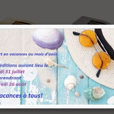
atère Loto Design...
28,04 €
TTC
160,05 €
-20%
atère Moby Design...
3,54 €
TTC
116,93 €
-20%
oignée verticale...
,26 €
TTC
6,09 €
-30%
Ajouter Au Panier
Ajouter Au Panier
Verre Talon Plat -
Pince À Verre Talon Plat -
16,67 €
13,
TTC
0 - Doré Brillant
Modèle 20 - Zamak Effet
Inox Brossé