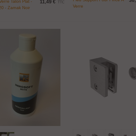
30,
Verre Talon Plat -
11,49 €
TTC
Verre
20 - Zamak Noir
t
Ajouter Au Panier
Ajouter Au Panier