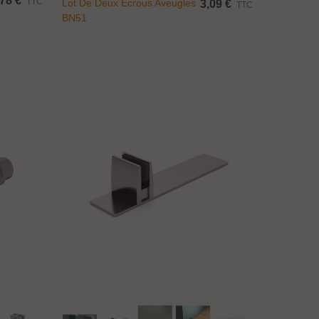
78 €
TTC
Lot De Deux Écrous Aveugles
3,09 €
TTC
BN51
Afficher Plus