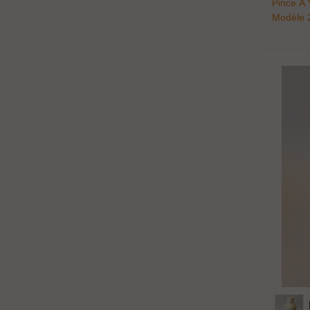
Pince À 
Modèle 
9005 Ma