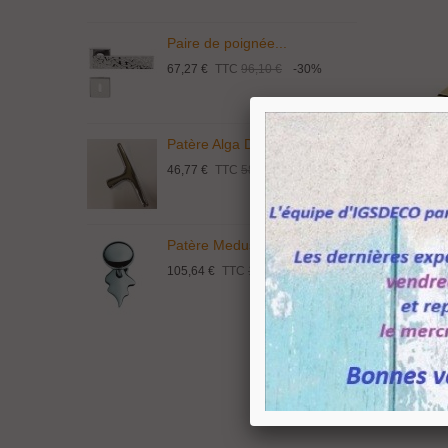
Paire de poignée...
P
67,27 €
TTC
96,10 €
-30%
1
Patère Alga Design...
P
46,77 €
TTC
58,46 €
-20%
9
Patère Medusa Lisse...
P
105,64 €
TTC
132,05 €
-20%
4
Pince À 
Modèle 2