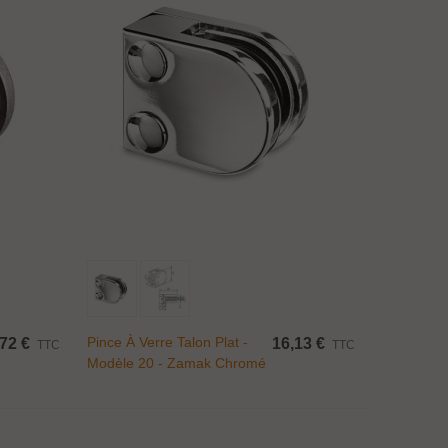
Ajouter Au Panier
Pince À Verre Talon Plat -
,72 €
16,13 €
TTC
TTC
Modèle 20 - Zamak Chromé
Brillant