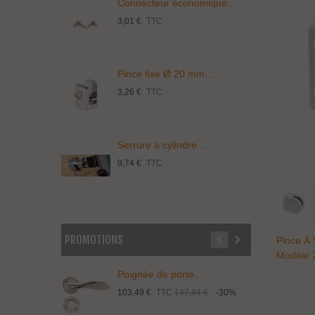
Connecteur économique...
T
3,01 €
TTC
5
Pince fixe Ø 20 mm...
S
3,26 €
TTC
1
Serrure à cylindre...
C
9,74 €
TTC
3
PROMOTIONS
Pince À 
Modèle 
9016 Ma
Poignée de porte...
P
103,49 €
TTC
147,84 €
-30%
1