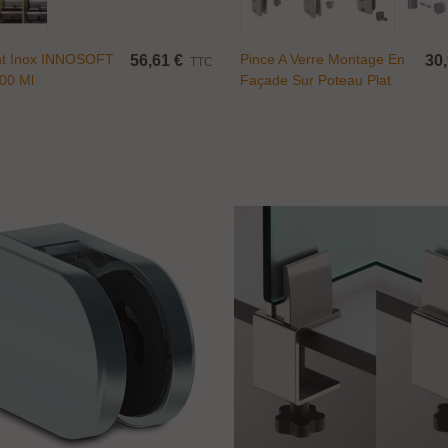
nt Inox INNOSOFT
Pince A Verre Montage En
56,61 €
30,
TTC
00 Ml
Façade Sur Poteau Plat