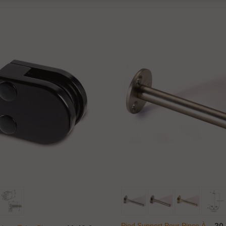
Ajouter Au Panier
Ajouter Au Panier
Pied Support Pour Pince À