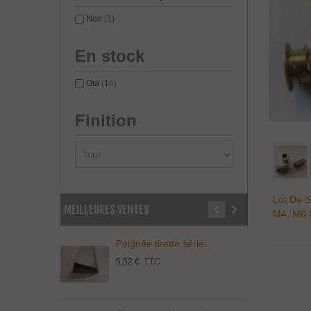
Non
(1)
En stock
Oui
(14)
Finition
Lot De S
MEILLEURES VENTES
M4, M6 
Poignée tirette série...
P
5,52 €
TTC
3