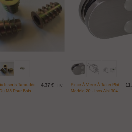
Ajouter Au Panier
Ajouter Au Panier
ix Inserts Taraudés
Pince À Verre À Talon Plat -
4,37 €
11
TTC
Ou M8 Pour Bois
Modèle 20 - Inox Aisi 304
ince fixe Ø 17 mm...
,50 €
TTC