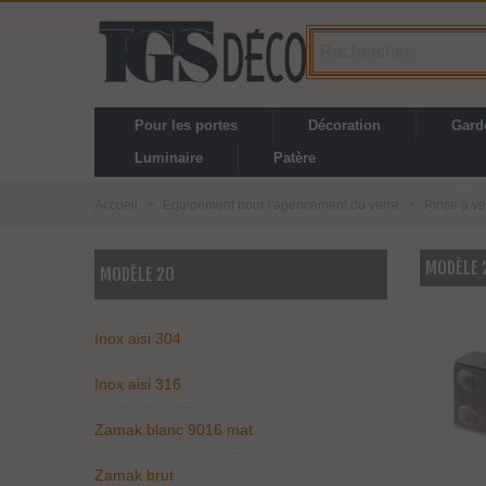
Pour les portes
Décoration
Gard
Luminaire
Patère
Accueil
>
Equipement pour l'agencement du verre
>
Pince à ve
MODÈLE 
MODÈLE 20
Inox aisi 304
Inox aisi 316
Zamak blanc 9016 mat
Zamak brut