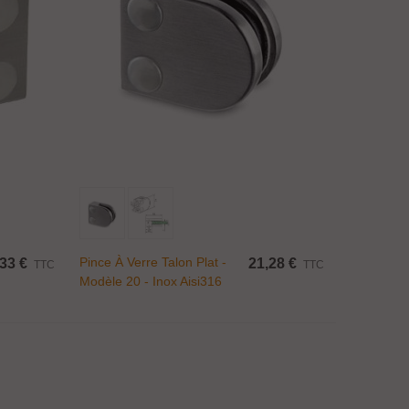
Ajouter Au Panier
Pince À Verre Talon Plat -
,33 €
21,28 €
TTC
TTC
Modèle 20 - Inox Aisi316