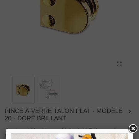
PINCE À VERRE TALON PLAT - MODÈLE
20 - DORÉ BRILLANT
Pince à verre à talon plat en zamak finition doré brillant pour montage sur un
support plat. Livrée avec 2 joints pour verre d'épaisseur 6 mm, 6.76 mm et 8