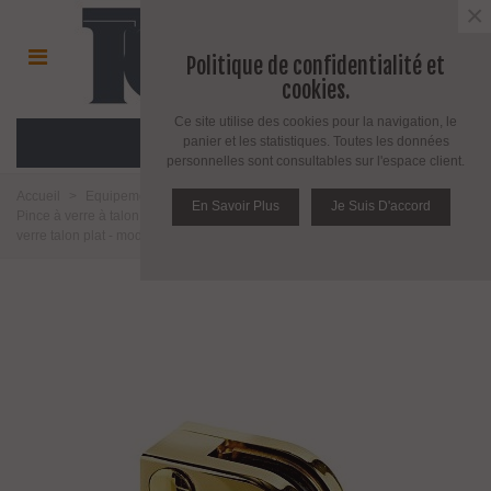
×
Politique de confidentialité et
cookies.
Ce site utilise des cookies pour la navigation, le
MENU
panier et les statistiques. Toutes les données
personnelles sont consultables sur l'espace client.
Accueil
>
Equipement pour l'agencement du verre
>
Pince à verre
>
En Savoir Plus
Je Suis D'accord
Pince à verre à talon plat
>
Modèle 20
>
Zamak doré brillant
>
Pince à
verre talon plat - modèle 20 - doré brillant