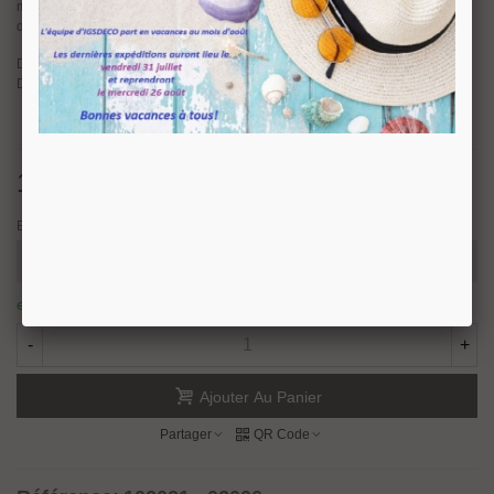
mm. Sans encoche sur le verre. La visserie en inox ainsi que les caches tête
de vis sont fournis dans la finition de la pince.
Dimensions : Longueur 40 mm, Hauteur 40 mm, Epaisseur 26mm.
Distance du verre à la cloison : 20mm.
16,67 €
TTC
Epaisseur verre
en stock : expédition sous 24/48 heures.
73 Produits
-
+
Ajouter Au Panier
Partager
QR Code