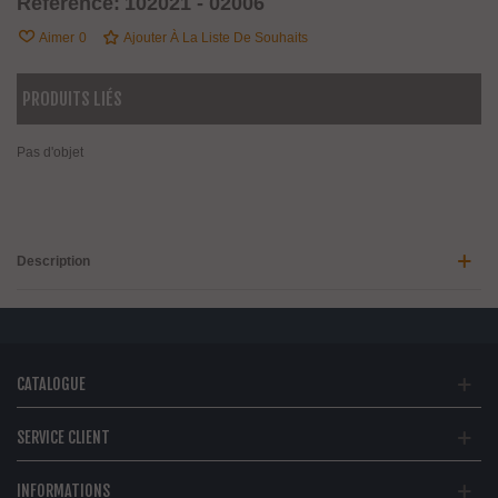
Référence:
102021 - 02006
Aimer
0
Ajouter À La Liste De Souhaits
PRODUITS LIÉS
Pas d'objet
Description
CATALOGUE
SERVICE CLIENT
INFORMATIONS