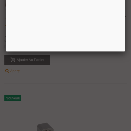
Lampe Torche 14 Leds Avec 50 Ml De Colle
137,09 €
TTC
Universelle
Lampe torche portative de lumière UV avec 14 LED et 50 ml de colle
universelle. Pour collage ponctuel verre sur verre ou métal sur verre pour de
petites structures avec une colle spécial réactif aux UV. Fonctionne...
Ajouter Au Panier
Aperçu
Nouveau