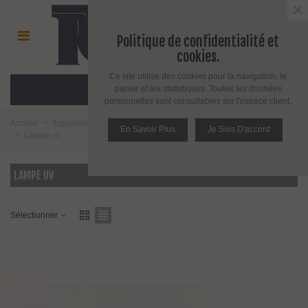
×
Politique de confidentialité et
cookies.
Ce site utilise des cookies pour la navigation, le
MENU
panier et les statistiques. Toutes les données
personnelles sont consultables sur l'espace client.
Accueil
>
Equipement pour l'agencement du verre
>
Collage UV et colles
En Savoir Plus
Je Suis D'accord
>
Lampe uv
LAMPE UV
Sélectionner