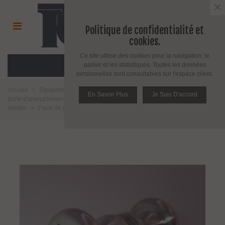
×
Politique de confidentialité et
cookies.
Ce site utilise des cookies pour la navigation, le
MENU
panier et les statistiques. Toutes les données
personnelles sont consultables sur l'espace client.
Accueil
>
Equipement pour porte d'intérieur et d'extérieur
>
Poignée de
En Savoir Plus
Je Suis D'accord
porte d'ameublement et fenêtre
>
Poignée de porte
>
Poignée bouton
double
>
Paire de poignée bouton série Astre 30 mm