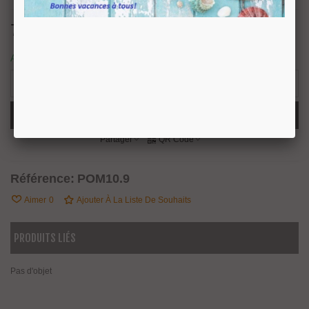
75,20 €
TTC
Article disponible sous 8/10 jours ouvrés.
-
+
Ajouter Au Panier
Partager
QR Code
Référence:
POM10.9
Aimer
0
Ajouter À La Liste De Souhaits
PRODUITS LIÉS
Pas d'objet