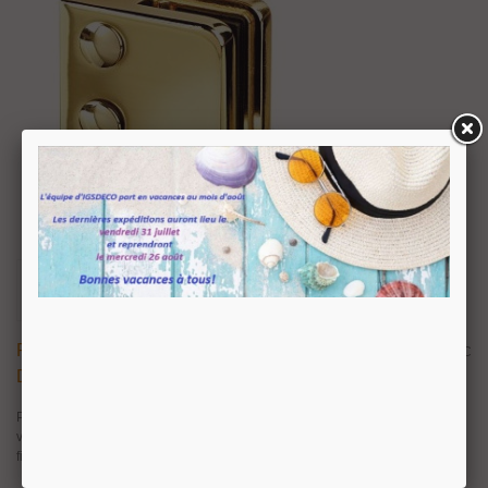
Pince À Verre Pour Tube - Modèle 21 - Zamak
14,76 €
TTC
Doré Brillant
Pince à verre pour tube en Zamack doré brillant. Livrée avec joints pour
verre. Sans encoche sur le verre. Visserie inox et cache tête de vis dans la
finition de la pince.