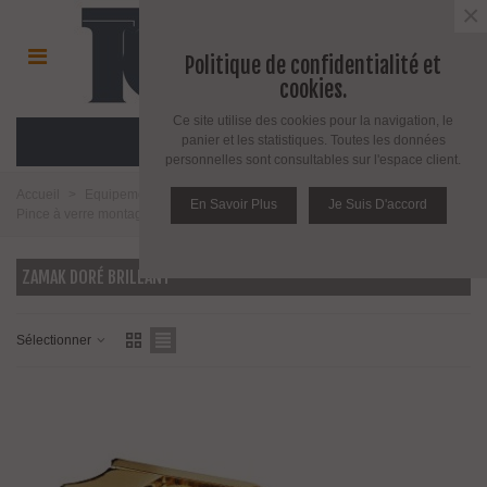
×
Politique de confidentialité et
cookies.
Ce site utilise des cookies pour la navigation, le
MENU
panier et les statistiques. Toutes les données
personnelles sont consultables sur l'espace client.
Accueil
>
Equipement pour l'agencement du verre
>
Pince à verre
>
En Savoir Plus
Je Suis D'accord
Pince à verre montage sur tube rond
>
Modèle 21
>
Zamak doré brillant
ZAMAK DORÉ BRILLANT
Sélectionner