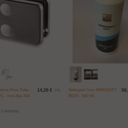
Ajouter Au Panier
Ajouter Au Panier
Verre Pour Tube -
Nettoyant Inox INNOSOFT
14,26 €
56,
TTC
1 - Inox Aisi 304
B570 - 500 Ml
 2 produit(s)