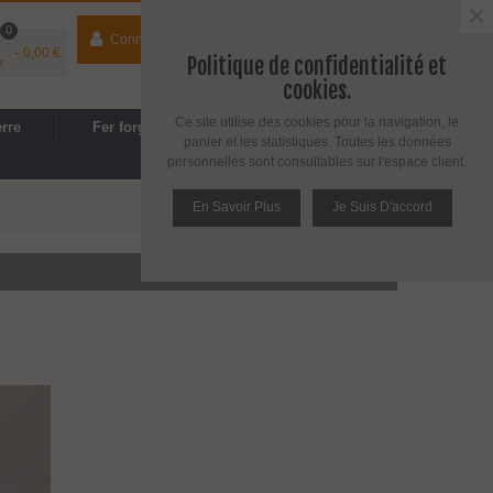
×
0
Connecter
contact
04 74 33 40 41
-
0,00 €
Politique de confidentialité et
r
Espace PRO
/
Avantages PRO
cookies.
Ce site utilise des cookies pour la navigation, le
erre
Fer forgé
Cuisine, SDB
panier et les statistiques. Toutes les données
personnelles sont consultables sur l'espace client.
En Savoir Plus
Je Suis D'accord