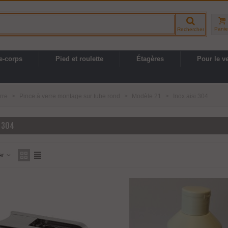
Panie
Rechercher
e-corps
Pied et roulette
Étagères
Pour le v
rre
>
Pince à verre montage sur tube rond
>
Modèle 21
>
Inox aisi 304
I 304
er