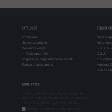
CATALOGUE
SERVICE CL
Promotions
Notre mag
Nouveaux produits
Nous conta
Meilleures ventes
C.G.V.
Catalogues IGS
C.G.U.
Poignées de tirage et accessoires 2015
C.G.V. Pro
Espace professionnels
Mentions l
Plan de sit
NEWSLETTER
Inscrivez-vous dès aujourd’hui gratuitement et
soyez le premier à être informé de nos nouvelles
mises à jour, réductions et offres spéciales.
J'accepte les conditions générales et la