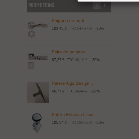
PROMOTIONS
Poignée de porte...
P
103,49 €
TTC
147,84 €
-30%
1
Paire de poignée...
P
67,27 €
TTC
96,10 €
-30%
1
Patère Alga Design...
P
46,77 €
TTC
58,46 €
-20%
9
Patère Medusa Lisse...
P
105,64 €
TTC
132,05 €
-20%
4