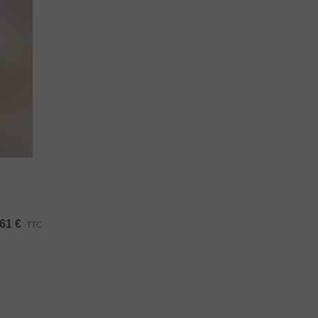
61 €
TTC