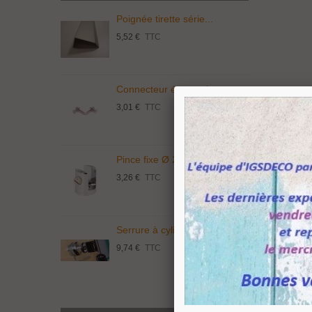
Poignée tirette série...
P
5,52 €
TTC
3
Connecteur économique...
T
3,01 €
TTC
5
Pince fixe Ø 20 mm...
S
3,26 €
TTC
1
Serrure à cylindre...
C
9,74 €
TTC
3