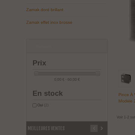
Zamak doré brillant
Zamak effet inox brossé
Catalogue
(2 produits)
Prix
0,00 € - 60,00 €
En stock
Pince À 
Modèle 2
Oui
(2)
Voir 1-2 sur
MEILLEURES VENTES