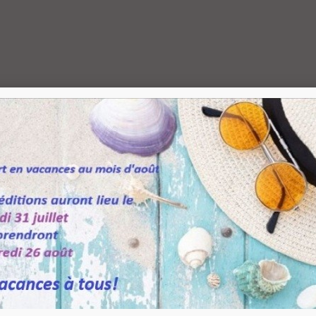
ince fixe Ø 17 mm...
,50 €
TTC
endeur taraudé...
,00 €
TTC
upport pour étagère...
0,08 €
TTC
onnecteur économique...
,49 €
TTC