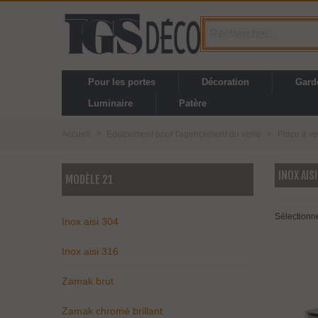
Pour les portes
Décoration
Gard
Luminaire
Patère
Accueil
>
Equipement pour l'agencement du verre
>
Pince à ve
INOX AIS
MODÈLE 21
Sélectionn
Inox aisi 304
Inox aisi 316
Zamak brut
Zamak chromé brillant