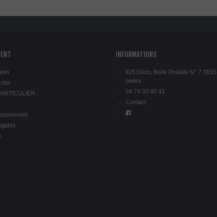
IENT
INFORMATIONS
asin
IGS Déco, Boite Postale N° 7 3835
cedex
cter
04 74 33 40 41
 PARTICULIER
Contact
fessionnels
égales
e