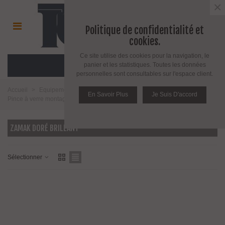
×
Politique de confidentialité et
cookies.
Ce site utilise des cookies pour la navigation, le
MENU
panier et les statistiques. Toutes les données
personnelles sont consultables sur l'espace client.
Accueil
>
Equipement pour l'agencement du verre
>
Pince à verre
>
En Savoir Plus
Je Suis D'accord
Pince à verre montage sur tube rond
>
Modèle 27
>
Zamak doré brillant
ZAMAK DORÉ BRILLANT
Sélectionner