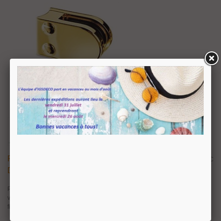
Pince À Verre Pour Tube - Modèle 27 - Zamak
15,68 €
TTC
Doré Brillant
Pince à verre pour tube en Zamack doré brillant. Livrée avec joints pour
verre. Sans encoche sur le verre. Visserie inox et cache tête de vis dans la
finition de la pince.