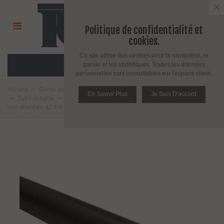
×
Politique de confidentialité et
cookies.
Ce site utilise des cookies pour la navigation, le
MENU
panier et les statistiques. Toutes les données
personnelles sont consultables sur l'espace client.
Accueil
>
Garde corps, repose pieds, main courante, câble et accessoire
En Savoir Plus
Je Suis D'accord
>
Tube et barre
>
Tubes
>
Tube noir anthracite
>
Tube finition PVD
noir diamètre 42.4 X 2mm