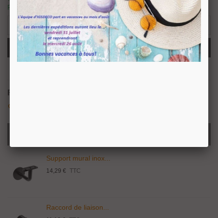
Produits
-
+
Ajouter Au Panier
Partager
QR Code
Référence:
APVD42423000
Aimer
0
Ajouter À La Liste De Souhaits
PRODUITS LIÉS
Support mural inox...
14,29 €
TTC
Raccord de liaison...