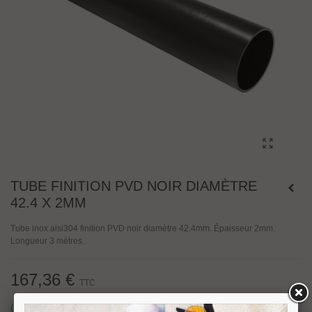
TUBE FINITION PVD NOIR DIAMÈTRE
42.4 X 2MM
Tube inox aisi304 finition PVD noir diamètre 42.4mm. Épaisseur 2mm.
Longueur 3 mètres.
167,36 €
TTC
(mètres) en stock, nous prévoyons une expédition sous 24/48h.
4