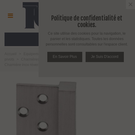
×
Politique de confidentialité et
cookies.
Ce site utilise des cookies pour la navigation, le
MENU
panier et les statistiques. Toutes les données
personnelles sont consultables sur l'espace client.
Accueil
>
Equipement pour porte d'intérieur et d'extérieur
>
Charnières et
En Savoir Plus
Je Suis D'accord
pivots
>
Charnières, paumelles et pivots en inox pour porte en bois
>
Charnière inox réversible série square 14 mm 20 kg