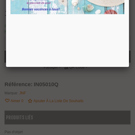
18,48 €
TTC
article en stock, nous prévoyons une expédition sous 24/48
heures.
9 Produits
-
+
Ajouter Au Panier
Partager
QR Code
Référence:
IN05010Q
Marque:
JNF
Aimer
0
Ajouter À La Liste De Souhaits
PRODUITS LIÉS
Pas d'objet