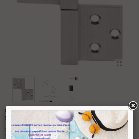
CHARNIÈRE INOX RÉVERSIBLE
SÉRIE SQUARE 14 MM 20 KG
Charnière en laiton finition chrome satiné effet inox. Charnière réversible
pour ouverture à droite ou à gauche.