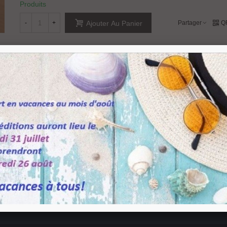
Produits
-
+
Partager
Q
Ajouter Au Panier
Référence:
IN05202
Marque:
JNF
Aimer
0
Ajouter À La Liste De Souhaits
orte double action en bois. Poids maxi de la
porte 100 kg
, pivot libre sans blocage