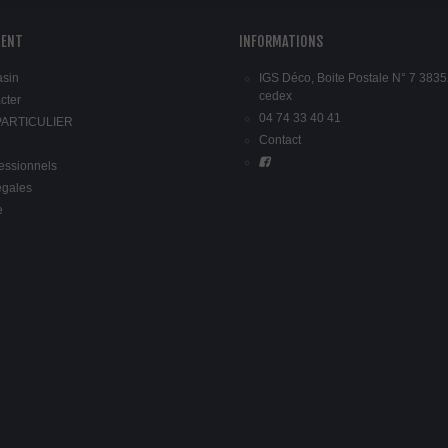
IENT
INFORMATIONS
asin
IGS Déco, Boite Postale N° 7 3835
cedex
cter
04 74 33 40 41
 PARTICULIER
Contact
fessionnels
égales
e