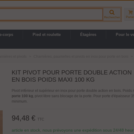
Panie
Rechercher
e-corps
Pied et roulette
Étagères
Pour le v
rnières et pivots
>
Charnières, paumelles et pivots en inox pour porte en bois
>
KIT PIVOT POUR PORTE DOUBLE ACTION
EN BOIS POIDS MAXI 100 KG
Pivot inférieur et supérieur en inox pour porte double action en bois. Poids 
porte 100 kg
, pivot libre sans blocage de la porte. Pour porte d'épaisseur
minimum.
94,48 €
TTC
article en stock, nous prévoyons une expédition sous 24/48 heu