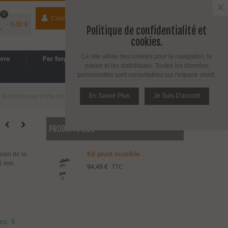
×
0
Connecter
contact
04 74 33 40 41
-
0,00 €
Politique de confidentialité et
r
Espace PRO
/
Avantages PRO
cookies.
Ce site utilise des cookies pour la navigation, le
erre
Fer forgé
Cuisine, SDB
panier et les statistiques. Toutes les données
personnelles sont consultables sur l'espace client.
En Savoir Plus
Je Suis D'accord
Kit pivot pour porte double action en bois poids maxi 100 kg
PRODUITS LIÉS
Kit pivot invisible...
maxi de la
 35 mm
94,49 €
TTC
res.
5