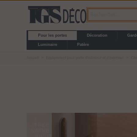
Pour les portes
Décoration
Gard
Luminaire
Patère
Accueil
>
Equipement pour porte d'intérieur et d'extérieur
>
Cha