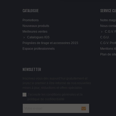
CATALOGUE
SERVICE CL
Promotions
Notre mag
Nouveaux produits
Nous conta
Meilleures ventes
C.G.V.
Catalogues IGS
C.G.U.
Poignées de tirage et accessoires 2015
C.G.V. Pro
Espace professionnels
Mentions l
Plan de sit
NEWSLETTER
Inscrivez-vous dès aujourd’hui gratuitement et
soyez le premier à être informé de nos nouvelles
mises à jour, réductions et offres spéciales.
J'accepte les conditions générales et la
politique de confidentialité