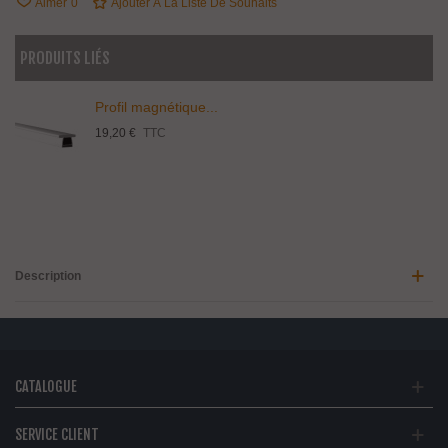
Aimer
0
Ajouter À La Liste De Souhaits
PRODUITS LIÉS
Profil magnétique...
19,20 €
TTC
Description
CATALOGUE
SERVICE CLIENT