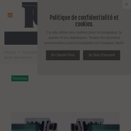
×
Politique de confidentialité et
cookies.
Ce site utilise des cookies pour la navigation, le
MENU
panier et les statistiques. Toutes les données
personnelles sont consultables sur l'espace client.
Accueil
>
Equipement salle de bain toilette et cuisine
>
Salle de bains
>
En Savoir Plus
Je Suis D'accord
Barre de maintien
>
Profil de coin et profil U pour verre épaisseur 6 mm
Nouveau