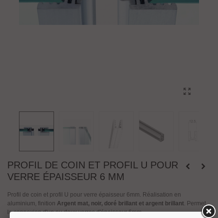
PROFIL DE COIN ET PROFIL U POUR
VERRE ÉPAISSEUR 6 MM
Profil de coin et profil U pour verre épaisseur 6mm. Réalisation en
aluminium, finition
Argent mat, noir, doré brillant et argent brillant
. Permet
la connexion d'un ou deux verres d'épaisseur 6mm.