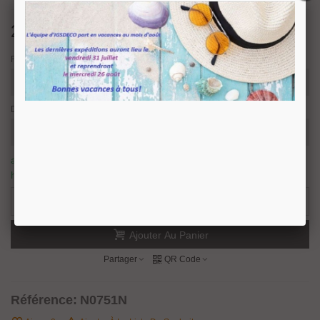
205,68 €
TTC
Finition
Description
article en stock, nous prévoyons une expédition sous 24/48
heures.
2 Produits
-
+
Ajouter Au Panier
Partager
QR Code
Référence:
N0751N