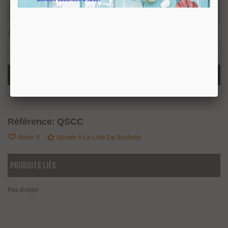
Article disponible sous 10/15 jours ouvrés.
0 Article
-
+
Ajouter Au Panier
Partager
QR Code
Référence:
QSCC
Aimer
0
Ajouter À La Liste De Souhaits
PRODUITS LIÉS
Pas d'objet