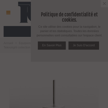
×
Politique de confidentialité et
cookies.
Ce site utilise des cookies pour la navigation, le
MENU
panier et les statistiques. Toutes les données
personnelles sont consultables sur l'espace client.
Accueil
>
Equipement salle de bain toilette et cuisine
>
Salle de bains
>
En Savoir Plus
Je Suis D'accord
Teknolight collection
>
Série Qubo
>
Porte balayette à poser Qubo Light