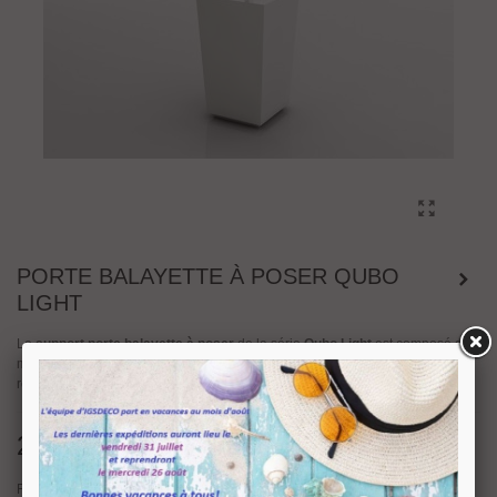
PORTE BALAYETTE À POSER QUBO
LIGHT
Le
support porte balayette
à poser
de la série
Qubo
Light
est composé d'un
manche en acier inoxydable finition
brossé ou brillant
. Accouplé à un
réceptacle
carré de
Teknorit blanc
, extrêmement
décoratif et pratique.
235,09 €
TTC
Finition