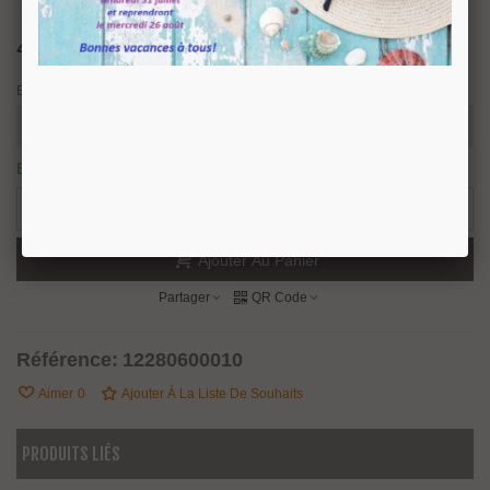
43,01 €
TTC
Epaisseur verre
En stock
6 Produits
-
+
Ajouter Au Panier
Partager
QR Code
Référence:
12280600010
Aimer
0
Ajouter À La Liste De Souhaits
PRODUITS LIÉS