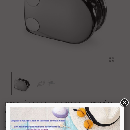
PINCE À VERRE TALON PLAT - MODÈLE
28 - INOX POLI BRILLANT
Pince à verre série 28 à talon plat en
inox poli brillant
pour montage sur un
support plat. Livrée avec joints pour verre d'épaisseur 6 mm à 12.76 mm.