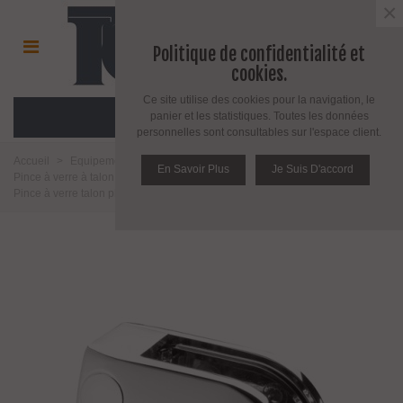
×
Politique de confidentialité et
cookies.
Ce site utilise des cookies pour la navigation, le
MENU
panier et les statistiques. Toutes les données
personnelles sont consultables sur l'espace client.
Accueil
>
Equipement pour l'agencement du verre
>
Pince à verre
>
En Savoir Plus
Je Suis D'accord
Pince à verre à talon plat
>
Modèle 28
>
zamack chromé brillant
>
Pince à verre talon plat - modèle 28 - Inox poli brillant