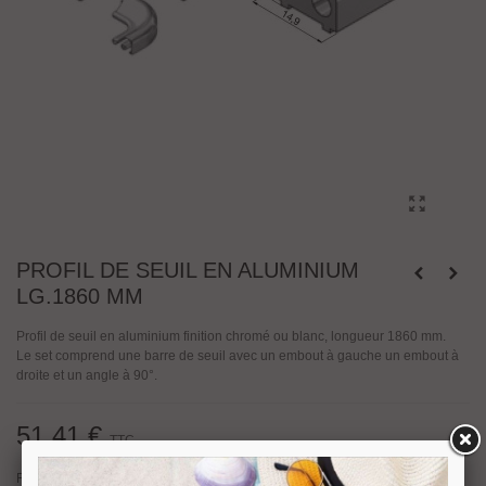
PROFIL DE SEUIL EN ALUMINIUM
LG.1860 MM
Profil de seuil en aluminium finition chromé ou blanc, longueur 1860 mm.
Le set comprend une barre de seuil avec un embout à gauche un embout à
droite et un angle à 90°.
51,41 €
TTC
Finition