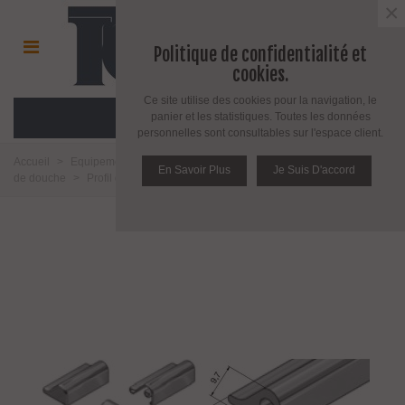
×
Politique de confidentialité et
cookies.
Ce site utilise des cookies pour la navigation, le
MENU
panier et les statistiques. Toutes les données
personnelles sont consultables sur l'espace client.
Accueil
>
Equipement pour l'agencement du verre
>
Accessoires parois
En Savoir Plus
Je Suis D'accord
de douche
>
Profil de seuil en aluminium Lg.1860 mm