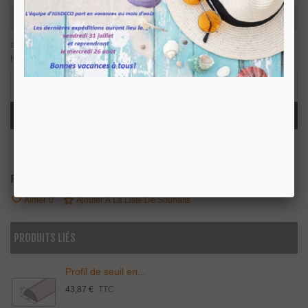
article en stock, nous prévoyons une expédition sous 24/48
heures.
6 Produits
-
+
Ajouter Au Panier
Partager
QR Code
Référence:
8535E0/14
Aimer
0
Ajouter À La Liste De Souhaits
PRODUITS LIÉS
Profil de seuil en...
43,87 €
TTC