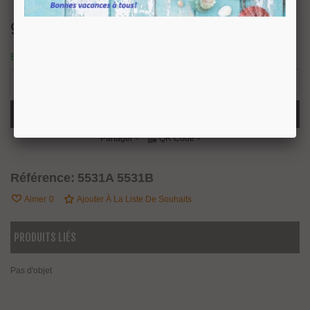
92,74 €
TTC
En stock, expédition sous 24/48 heures.
3 Produits
-
+
Ajouter Au Panier
Partager
QR Code
Référence:
5531A 5531B
Aimer
0
Ajouter À La Liste De Souhaits
PRODUITS LIÉS
Pas d'objet