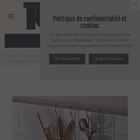
×
Politique de confidentialité et
cookies.
Ce site utilise des cookies pour la navigation, le
MENU
panier et les statistiques. Toutes les données
personnelles sont consultables sur l'espace client.
Accueil
>
Equipement salle de bain toilette et cuisine
>
Pour la cuisine
En Savoir Plus
Je Suis D'accord
>
Porte ustensil
>
Accessoires
>
Lot de deux godets porte ustensiles