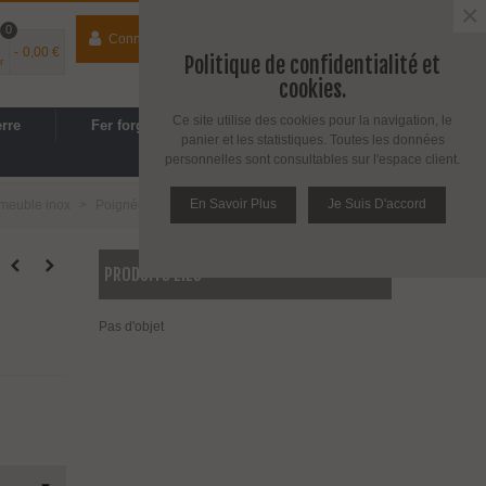
×
0
Connecter
contact
04 74 33 40 41
-
0,00 €
Politique de confidentialité et
r
Espace PRO
/
Avantages PRO
cookies.
Ce site utilise des cookies pour la navigation, le
erre
Fer forgé
Cuisine, SDB
panier et les statistiques. Toutes les données
personnelles sont consultables sur l'espace client.
En Savoir Plus
Je Suis D'accord
meuble inox
>
Poignée bouton rond sur plaque inox brossé
PRODUITS LIÉS
Pas d'objet