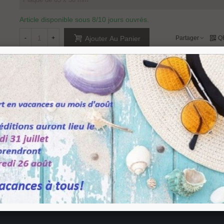
Article disponible sous 8/10 jours ouvrés.
-
+
Partager
Q
Ajouter Au Panier
Référence:
755225
Aimer
0
Ajouter À La Liste De Souhaits
plaque en inox.
2 x 30 mm ou 65 x 30 mm et d'épaisseur 2mm.
visserie est fournie.