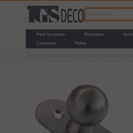
Pour les portes
Décoration
Gard
Luminaire
Patère
Accueil
>
Equipement pour porte d'intérieur et d'extérieur
>
Poi