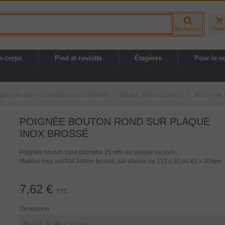
Panie
Rechercher
e-corps
Pied et roulette
Étagères
Pour le v
gnée de porte d'ameublement et fenêtre
>
Bouton d'ameublement
>
Bouton de 
POIGNÉE BOUTON ROND SUR PLAQUE
INOX BROSSÉ
Poignée bouton rond diamètre 25 mm sur plaque en inox.
Matière inox aisi304 finition brossé, sur plaque de 122 x 30 ou 65 x 30mm.
7,62 €
TTC
Dimension