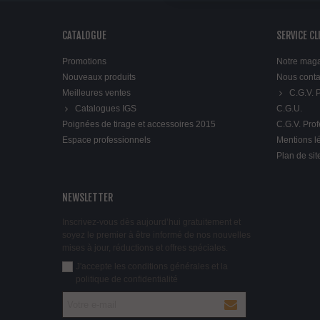
CATALOGUE
SERVICE CL
Promotions
Notre mag
Nouveaux produits
Nous conta
Meilleures ventes
C.G.V.
Catalogues IGS
C.G.U.
Poignées de tirage et accessoires 2015
C.G.V. Pro
Espace professionnels
Mentions l
Plan de sit
NEWSLETTER
Inscrivez-vous dès aujourd’hui gratuitement et
soyez le premier à être informé de nos nouvelles
mises à jour, réductions et offres spéciales.
J'accepte les conditions générales et la
politique de confidentialité