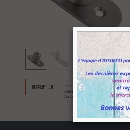
Poignée bouton rond diamètre 25 mm sur 
DESCRIPTION
Matière inox aisi304 finition brossé.
Montage sur une plaque de dimension 12
Pour la fixation de ce bouton sur plaque la 