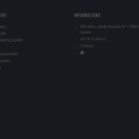
IENT
INFORMATIONS
asin
IGS Déco, Boite Postale N° 7 3835
cedex
cter
04 74 33 40 41
 PARTICULIER
Contact
fessionnels
égales
e