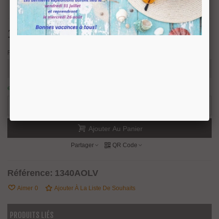
19,62 €
TTC
Finition
en stock : expédition sous 24/48 heures.
9 Produits
-
+
Ajouter Au Panier
Partager
QR Code
Référence:
1340AOLV
Aimer
0
Ajouter À La Liste De Souhaits
PRODUITS LIÉS