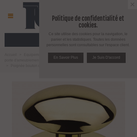
×
Politique de confidentialité et
cookies.
Ce site utilise des cookies pour la navigation, le
MENU
panier et les statistiques. Toutes les données
personnelles sont consultables sur l'espace client.
Accueil
>
Equipement pour porte d'intérieur et d'extérieur
>
Poignée de
En Savoir Plus
Je Suis D'accord
porte d'ameublement et fenêtre
>
Poignée de porte
>
Poignée bouton fixe
>
Poignée bouton de porte en laiton massif série Naples