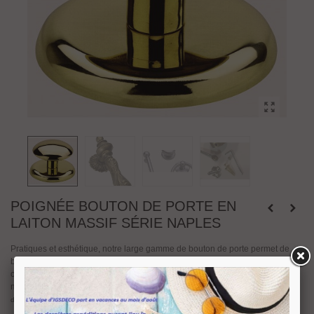
POIGNÉE BOUTON DE PORTE EN
LAITON MASSIF SÉRIE NAPLES
Pratiques et esthétique, notre large gamme de bouton de porte permet de
bien accorder ses poignées de portes au style de son habitat. Faîtes le bon
choix parmi notre sél
es ou contemporains pour un esprit
ection de boutons styl
moderne et élégant.
Bouton de tirage
série Naples 1340A
pour porte en bois,
disponible en finition
laiton poli, nickel satiné ou bronze yester.