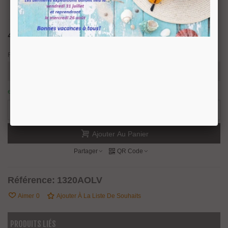
45,14 €
TTC
Finition
en stock : expédition sous 24/48 heures.
2 Produits
-
+
Ajouter Au Panier
Partager
QR Code
Référence:
1320AOLV
Aimer
0
Ajouter À La Liste De Souhaits
PRODUITS LIÉS