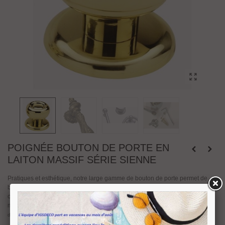
POIGNÉE BOUTON DE PORTE EN
LAITON MASSIF SÉRIE SIENNE
Pratiques et esthétique, notre large gamme de bouton de porte permet de
bien accorder ses poignées de portes au style de son habitat. Faîtes le bon
choix parmi notre sél
es ou contemporains pour un esprit
ection de boutons styl
moderne et élégant.
Bouton de tirage
série Sienne 1320A
pour porte en bois,
disponible en finition
laiton poli, nickel satiné ou bronze yester.