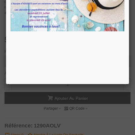
choix parmi notre sél
es ou contemporains pour un esprit
ection de boutons styl
moderne et élégant.
Bouton de tirage
série Athene 1290A
pour porte en bois,
disponible en finition
laiton poli et nickel satiné.
56,11 €
TTC
Finition
Article disponible sous 10/15 jours ouvrés.
-
+
Ajouter Au Panier
Partager
QR Code
Référence:
1290AOLV