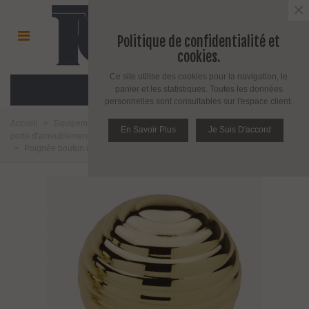
×
Politique de confidentialité et
cookies.
Ce site utilise des cookies pour la navigation, le
MENU
panier et les statistiques. Toutes les données
personnelles sont consultables sur l'espace client.
Accueil
>
Equipement pour porte d'intérieur et d'extérieur
>
Poignée de
En Savoir Plus
Je Suis D'accord
porte d'ameublement et fenêtre
>
Poignée de porte
>
Poignée bouton fixe
>
Poignée bouton de porte en laiton massif série Athene