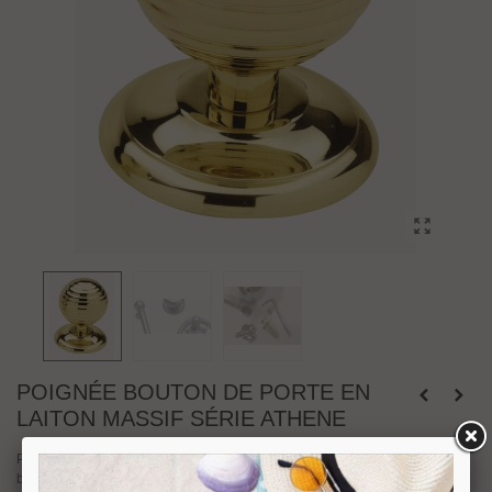
POIGNÉE BOUTON DE PORTE EN
LAITON MASSIF SÉRIE ATHENE
Pratiques et esthétique, notre large gamme de bouton de porte permet de
bien accorder ses poignées de portes au style de son habitat. Faîtes le bon