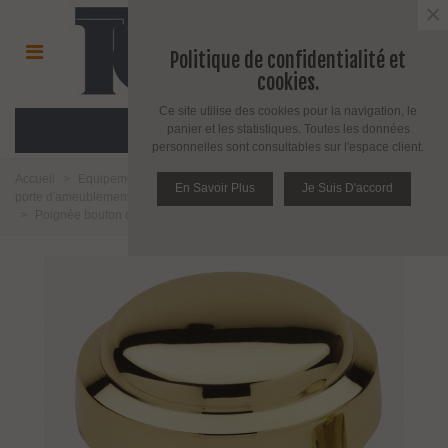
×
Politique de confidentialité et
cookies.
Ce site utilise des cookies pour la navigation, le
MENU
panier et les statistiques. Toutes les données
personnelles sont consultables sur l'espace client.
Accueil
>
Equipement pour porte d'intérieur et d'extérieur
>
Poignée de
En Savoir Plus
Je Suis D'accord
porte d'ameublement et fenêtre
>
Poignée de porte
>
Poignée bouton fixe
>
Poignée bouton de porte en laiton massif série Neptune