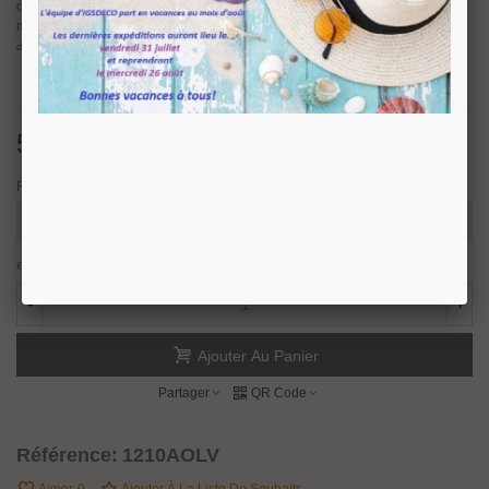
choix parmi notre sél
es ou contemporains pour un esprit
ection de boutons styl
moderne et élégant.
Bouton de tirage
série Neptune 1210A
pour porte en bois,
disponible en finition
laiton poli, nickel satiné ou bronze yester.
51,60 €
TTC
Finition
en stock : expédition sous 24/48 heures.
3 Produits
-
+
Ajouter Au Panier
Partager
QR Code
Référence:
1210AOLV