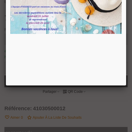
brillant.
71,38 €
TTC
Finition
article en stock, nous prévoyons une expédition sous 24/48
heures.
2 Produits
-
+
Ajouter Au Panier
Partager
QR Code
Référence:
41030500012
Aimer
0
Ajouter À La Liste De Souhaits