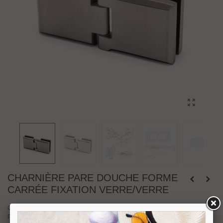
CHARNIÈRE PARE DOUCHE FORME
CARRÉE FIXATION VERRE/VERRE
Charnière pare douche forme carrée pour fixation verre sur verre.
Pour ouverture extérieur maxi 120°. Disponible en finition Inox brossé ou