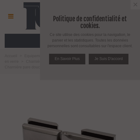
×
Politique de confidentialité et
cookies.
Ce site utilise des cookies pour la navigation, le
MENU
panier et les statistiques. Toutes les données
personnelles sont consultables sur l'espace client.
Accueil
>
Equipement pour l'agencement du verre
>
Charnière pour porte
En Savoir Plus
Je Suis D'accord
en verre
>
Charnière pour porte en verre fixation verre sur verre
>
Charnière pare douche forme carrée fixation verre/verre