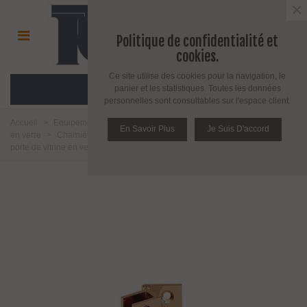
×
Politique de confidentialité et
cookies.
Ce site utilise des cookies pour la navigation, le
MENU
panier et les statistiques. Toutes les données
personnelles sont consultables sur l'espace client.
Accueil
>
Equipement pour l'agencement du verre
>
Charnière pour porte
En Savoir Plus
Je Suis D'accord
en verre
>
Charnière pour porte de vitrine en verre
>
Charnière pour
porte de vitrine en verre montage verre sur bois