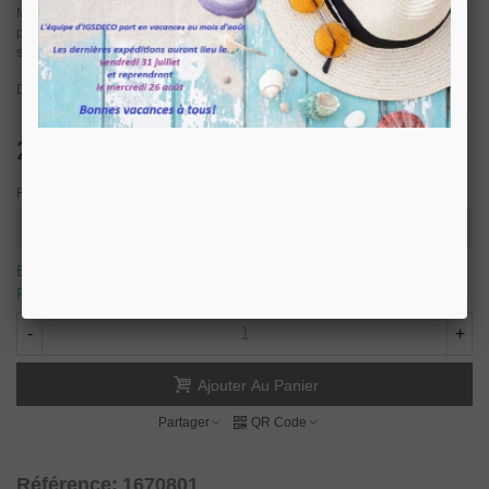
Matiére laiton massif. Dimensions : Hauteur 25 mm - Largeur 19 mm. Pour
porte de vitrine en verre d'épaisseur 4 à 6 mm. Sans encoche sur le verre,
serrage par vis avec embout nylon.
Disponible en finition Chromé brillant - Laiton poli brillant - Chromé mat
22,68 €
TTC
Finition
En stock, nous prévoyons une expédition sous 24/48H.
17
Produits
-
+
Ajouter Au Panier
Partager
QR Code
Référence:
1670801