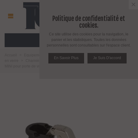
×
Politique de confidentialité et
cookies.
Ce site utilise des cookies pour la navigation, le
MENU
panier et les statistiques. Toutes les données
personnelles sont consultables sur l'espace client.
Accueil
>
Equipement pour l'agencement du verre
>
Charnière pour porte
En Savoir Plus
Je Suis D'accord
en verre
>
Charnière pour porte de vitrine en verre
>
Charnière série
MINI pour porte de vitrine en verre encastré