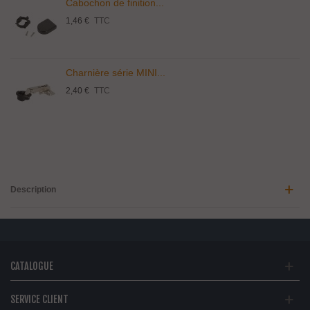
Cabochon de finition...
1,46 €
TTC
Charnière série MINI...
2,40 €
TTC
Description
CATALOGUE
SERVICE CLIENT