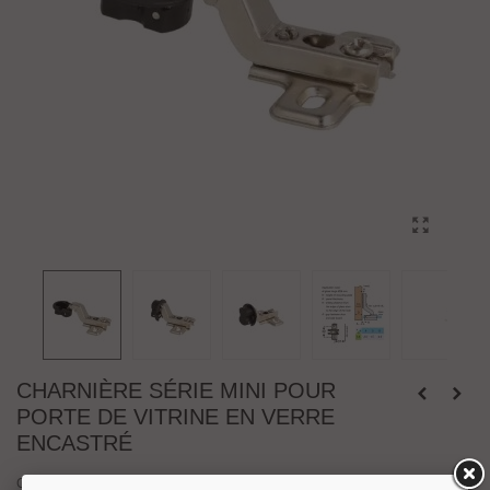
CHARNIÈRE SÉRIE MINI POUR
PORTE DE VITRINE EN VERRE
ENCASTRÉ
Charnière
série MINI
pour porte de vitrine en verre
ouverture 95° verre