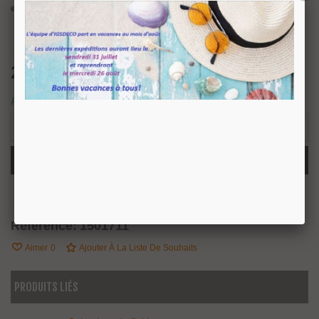
encastré
.
2,40 €
TTC
Article disponible, expédition sous 24/48h
10 Produits
-
+
Ajouter Au Panier
Partager
QR Code
Référence:
1501711
Aimer
0
Ajouter À La Liste De Souhaits
PRODUITS LIÉS