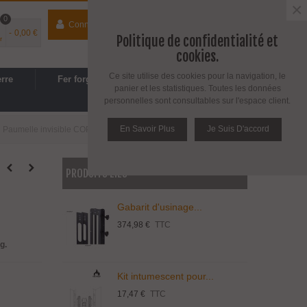
×
0
Connecter
contact
04 74 33 40 41
-
0,00 €
Politique de confidentialité et
r
Espace PRO
/
Avantages PRO
cookies.
Ce site utilise des cookies pour la navigation, le
erre
Fer forgé
Cuisine, SDB
panier et les statistiques. Toutes les données
personnelles sont consultables sur l'espace client.
En Savoir Plus
Je Suis D'accord
Paumelle invisible COPLAN 3D série 175
PRODUITS LIÉS
Gabarit d'usinage...
374,98 €
TTC
g.
Kit intumescent pour...
17,47 €
TTC