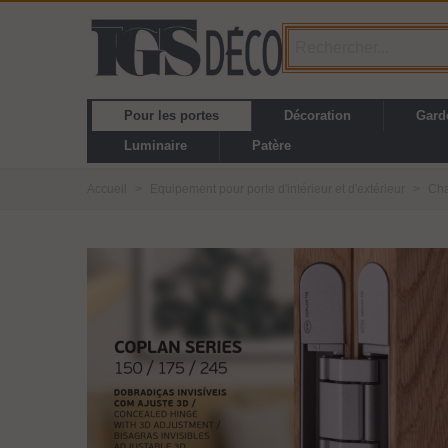
Pour les portes
Décoration
Gard
Luminaire
Patère
Accueil
>
Equipement pour porte d'intérieur et d'extérieur
>
Cha