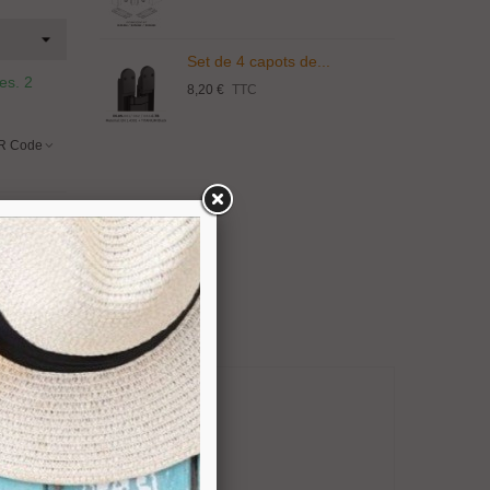
Set de 4 capots de...
res.
2
8,20 €
TTC
R Code