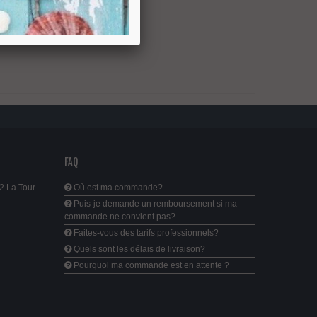
FAQ
2 La Tour
Où est ma commande?
Puis-je demande un remboursement si ma
commande ne convient pas?
Faites-vous des tarifs professionnels?
Quels sont les délais de livraison?
Pourquoi ma commande est en attente ?