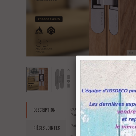
COPLAN série 175
la paumelle invisib
DESCRIPTION
Paumelle invisible pour porte affleurant
Poids maxi de la porte avec 2 paumelles
PIÈCES JOINTES