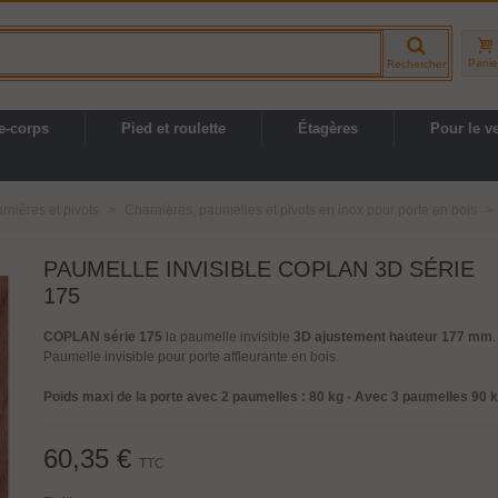
Panie
Rechercher
e-corps
Pied et roulette
Étagères
Pour le v
rnières et pivots
>
Charnières, paumelles et pivots en inox pour porte en bois
>
PAUMELLE INVISIBLE COPLAN 3D SÉRIE
175
COPLAN série 175
la paumelle invisible
3D
ajustement hauteur 177 mm
.
Paumelle invisible pour porte affleurante en bois.
Poids maxi de la porte avec 2 paumelles : 80 kg - Avec 3 paumelles 90 k
60,35 €
TTC