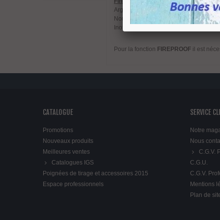
Finitions :
Argent ou noir avec capots cache vis en 
Nous proposons une variante en fonction
Inox brossé, titanium cuivre, titanium dor
Pour la fonction
FIREPROOF
il est néc
CATALOGUE
SERVICE CL
Promotions
Notre mag
Nouveaux produits
Nous conta
Meilleures ventes
C.G.V.
Catalogues IGS
C.G.U.
Poignées de tirage et accessoires 2015
C.G.V. Pro
Espace professionnels
Mentions l
Plan de sit