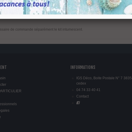
nylon gris ou noir.
 de votre décoration avec des capots a visser finitions :
é ou titanium noir pour occulter les vis de fixation.
essaire de commande séparément le kit intumescent.
IENT
INFORMATIONS
asin
IGS Déco, Boite Postale N° 7 3835
cedex
cter
04 74 33 40 41
 PARTICULIER
Contact
fessionnels
égales
e