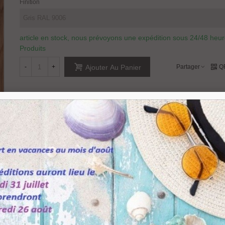
Finition
article en stock, nous prévoyons une expédition sous 24/48 heu
Produits
-
+
Partager
Q
Ajouter Au Panier
Référence:
IN05062
Marque:
JNF
Aimer
0
Ajouter À La Liste De Souhaits
le
3D
ajustement Hauteur 177 mm
.
e en bois.
 : 80 kg - Avec 3 paumelles 90 kg.