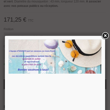
et vert
. Diamètre du mousqueton : 43 mm, longueur 120 mm.
A associer
avec nos poteaux publics ou réception.
171,25 €
TTC
Finition
Couleur
en stock : expédition sous 24/48 heures.
1 Article
-
+
Ajouter Au Panier
Partager
QR Code
Référence:
11586204022