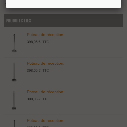
Aimer
0
Ajouter À La Liste De Souhaits
PRODUITS LIÉS
Poteau de réception...
398,05 €
TTC
Poteau de réception...
398,05 €
TTC
Poteau de réception...
398,05 €
TTC
Poteau de réception...