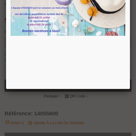
métal.
5,39 €
TTC
Finition
article en stock, nous prévoyons une expédition sous 24/48
heures.
2 Produits
-
+
Ajouter Au Panier
Partager
QR Code
Référence:
14055600
Aimer
0
Ajouter À La Liste De Souhaits