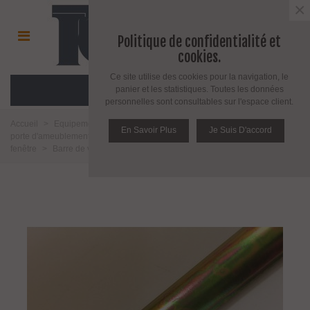
×
Politique de confidentialité et
cookies.
Ce site utilise des cookies pour la navigation, le
MENU
panier et les statistiques. Toutes les données
personnelles sont consultables sur l'espace client.
Accueil
>
Equipement pour porte d'intérieur et d'extérieur
>
Poignée de
En Savoir Plus
Je Suis D'accord
porte d'ameublement et fenêtre
>
Equipement pour fenêtre
>
Crémone de
fenêtre
>
Barre de verrouillage pour crémone de fenêtre à l'ancienne