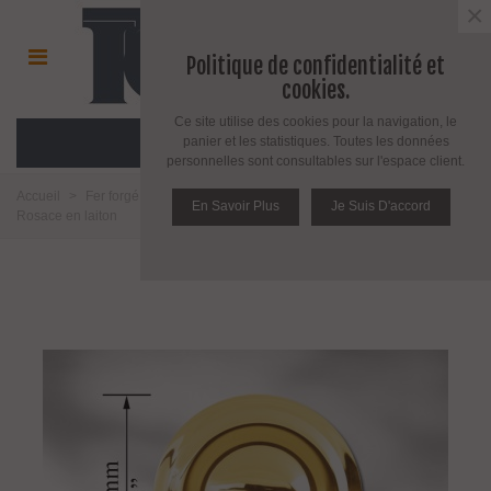
×
Politique de confidentialité et
cookies.
Ce site utilise des cookies pour la navigation, le
MENU
panier et les statistiques. Toutes les données
personnelles sont consultables sur l'espace client.
Accueil
>
Fer forgé et girouette
>
Fer forgé
>
Elément décoratif
>
En Savoir Plus
Je Suis D'accord
Rosace en laiton