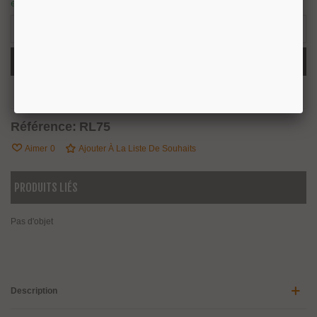
en stock : expédition sous 24/48 heures.
9 Produits
-
+
Ajouter Au Panier
Partager
QR Code
Référence:
RL75
Aimer
0
Ajouter À La Liste De Souhaits
PRODUITS LIÉS
Pas d'objet
Description