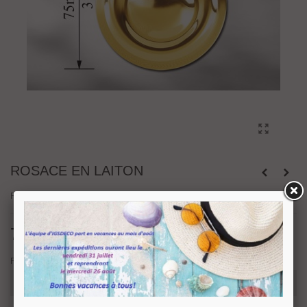
ROSACE EN LAITON
Rosace en laiton Ø 75 mm
72,62 €
TTC
Finition