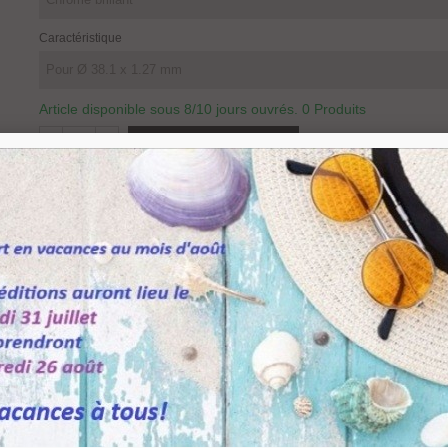
Caractéristique
Article disponible sous 8/10 jours ouvrés.
0 Produits
-
+
Partager
Q
Ajouter Au Panier
Référence:
11050503823
Aimer
0
Ajouter À La Liste De Souhaits
 38,1 mm.
brillant - Inox brossé et Laiton poli.
érieur de l'embase.
r comme le diamant et à résistance élevée. Le revêtement PROTECTAN ne nécessi