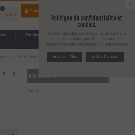
×
0
Connecter
contact
04 74 33 40 41
-
0,00 €
Politique de confidentialité et
r
Espace PRO
/
Avantages PRO
cookies.
Ce site utilise des cookies pour la navigation, le
erre
Fer forgé
Cuisine, SDB
panier et les statistiques. Toutes les données
personnelles sont consultables sur l'espace client.
En Savoir Plus
Je Suis D'accord
our tube rond 38,1 mm
PRODUITS LIÉS
Pas d'objet