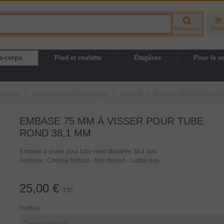
Panie
Rechercher
e-corps
Pied et roulette
Étagères
Pour le v
cessoire
>
Embout bouchon et embase
>
Embase
>
Embase 75 mm à visser p
EMBASE 75 MM À VISSER POUR TUBE
ROND 38,1 MM
Embase à visser pour tube rond diamètre 38,1 mm.
Finitions : Chromé brillant - Inox brossé - Laiton poli.
25,00 €
TTC
Finition