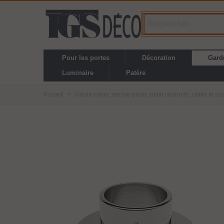
Pour les portes
Décoration
Gard
Luminaire
Patère
Accueil
>
Garde corps, repose pieds, main courante, câble et ac