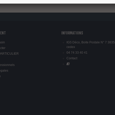
e et de polissage d'antan. Passer un chiffon humide suffit - tout est en ordre.
IENT
INFORMATIONS
asin
IGS Déco, Boite Postale N° 7 3835
cedex
cter
04 74 33 40 41
 PARTICULIER
Contact
fessionnels
égales
e