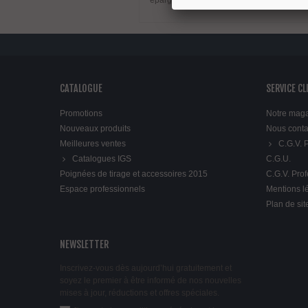
épargner les travaux quotidiens de nettoyag
CATALOGUE
SERVICE CL
Promotions
Notre mag
Nouveaux produits
Nous conta
Meilleures ventes
C.G.V.
Catalogues IGS
C.G.U.
Poignées de tirage et accessoires 2015
C.G.V. Pro
Espace professionnels
Mentions l
Plan de sit
NEWSLETTER
Inscrivez-vous dès aujourd’hui gratuitement et
soyez le premier à être informé de nos nouvelles
mises à jour, réductions et offres spéciales.