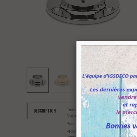
Embase à visser pour tube rond diamètre
DESCRIPTION
Matière Zamak revêtement Protectan Chromé 
Pour le montage : le tube s'emboite à l'int
PROTECTAN - un revêtement au titane, du