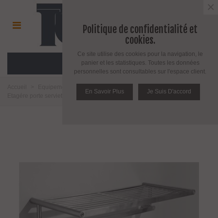
×
Politique de confidentialité et
cookies.
Ce site utilise des cookies pour la navigation, le
MENU
panier et les statistiques. Toutes les données
personnelles sont consultables sur l'espace client.
Accueil
>
Equipement salle de bain toilette et cuisine
>
Salle de bains
>
En Savoir Plus
Je Suis D'accord
Etagére porte serviette
>
Etagère porte-serviettes en inox série Méridian