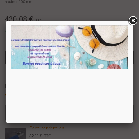
hauteur 100 mm.
420,08 €
TTC
en stock : expédition sous 24/48 heures.
1 Article
-
+
Ajouter Au Panier
Partager
QR Code
Référence:
MR46003
Aimer
0
Ajouter À La Liste De Souhaits
PRODUITS LIÉS
Porte serviette en...
82,11 €
TTC