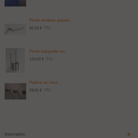
Porte rouleau papier...
50,10 €
TTC
Porte balayette en...
124,02 €
TTC
Patère en inox...
29,91 €
TTC
Description