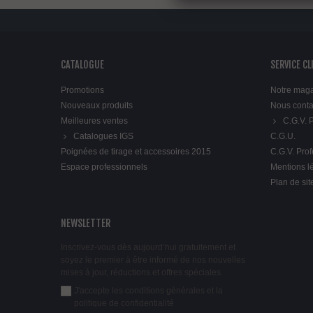
CATALOGUE
SERVICE CL
Promotions
Notre mag
Nouveaux produits
Nous conta
Meilleures ventes
C.G.V.
Catalogues IGS
C.G.U.
Poignées de tirage et accessoires 2015
C.G.V. Pro
Espace professionnels
Mentions l
Plan de sit
NEWSLETTER
Inscrivez-vous dès aujourd’hui gratuitement et
soyez le premier à être informé de nos nouvelles
mises à jour, réductions et offres spéciales.
J'accepte les conditions générales et la
politique de confidentialité