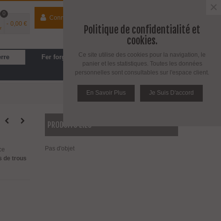
×
0
Connecter
contact
04 74 33 40 41
-
0,00 €
Politique de confidentialité et
r
Espace PRO
/
Avantages PRO
cookies.
Ce site utilise des cookies pour la navigation, le
erre
Fer forgé
Cuisine, SDB
panier et les statistiques. Toutes les données
personnelles sont consultables sur l'espace client.
En Savoir Plus
Je Suis D'accord
PRODUITS LIÉS
Pas d'objet
ce
s de trous