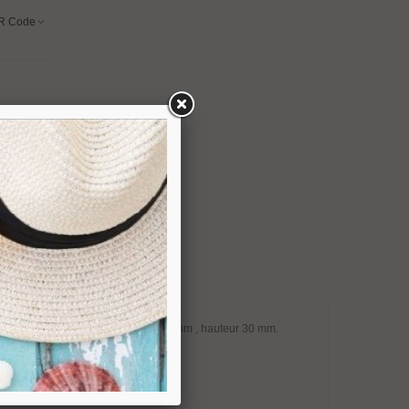
R Code
omé brillant. Dimensions : largeur 22 mm , hauteur 30 mm.