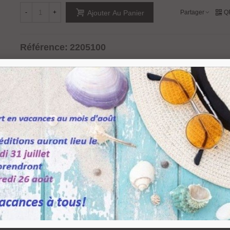
-
+
Partager
Q
Ajouter Au Panier
Référence:
2205100
Aimer
0
Ajouter À La Liste De Souhaits
roir sur ressort, pour verre ou glace d'épaisseur 5 mm maximum. Acier finition chr
 6.5 mm. Livré avec 4 vis Ø 4 x 30 et chevilles pour la fixation contre le mur.