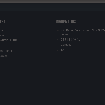
IENT
INFORMATIONS
asin
IGS Déco, Boite Postale N° 7 3835
cedex
cter
04 74 33 40 41
 PARTICULIER
Contact
fessionnels
égales
e