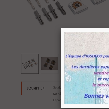
Set de quatre pattes à glace ou support mi
DESCRIPTION
Ne nécessite pas de trous sur le miroir.
Espace disponible du mur au dos du miroir :