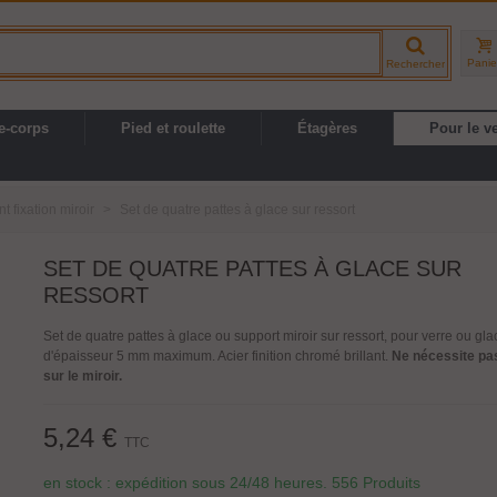
Panie
Rechercher
e-corps
Pied et roulette
Étagères
Pour le v
 fixation miroir
>
Set de quatre pattes à glace sur ressort
SET DE QUATRE PATTES À GLACE SUR
RESSORT
Set de quatre pattes à glace ou support miroir sur ressort, pour verre ou gla
d'épaisseur 5 mm maximum. Acier finition chromé brillant.
Ne nécessite pa
sur le miroir.
5,24 €
TTC
en stock : expédition sous 24/48 heures.
556 Produits