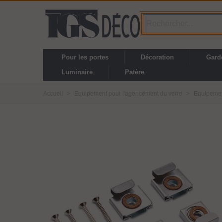
Pour les portes
Décoration
Gard
Luminaire
Patère
Accueil
>
Equipement pour l'agencement du verre
>
Equipement