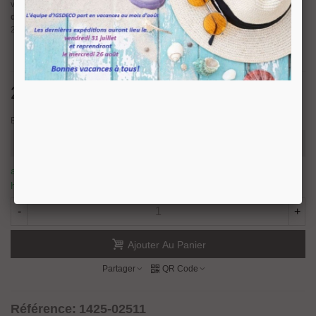
verre sécurit d’épaisseur
6-8-10-12 mm
mais aussi pour du
verre
feuilleté
d’épaisseur 6.76-8.76-10.76 et 12.76mm
. Distance du verre à la cloison
20mm. Fixation à l'aide d'une vis à tête ronde 6 pans creux M8 fournie.
25,54 €
TTC
Epaisseur verre
article en stock, nous prévoyons une expédition sous 24/48
heures.
94 Produits
-
+
Ajouter Au Panier
Partager
QR Code
Référence:
1425-02511