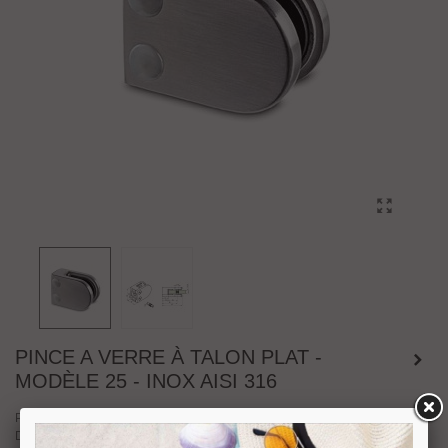
PINCE A VERRE À TALON PLAT -
MODÈLE 25 - INOX AISI 316
Pince à verre
série 25
à talon plat en
inox AISI 316 finition brossée
.
Dimensions : hauteur 45 mm, longueur 63mm. Livrée avec deux joints pour