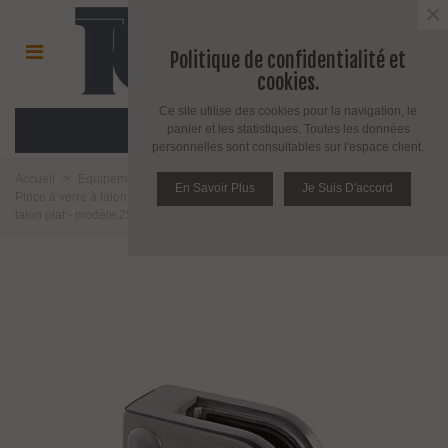
×
Politique de confidentialité et
cookies.
Ce site utilise des cookies pour la navigation, le
MENU
panier et les statistiques. Toutes les données
personnelles sont consultables sur l'espace client.
Accueil
>
Equipement pour l'agencement du verre
>
Pince à verre
>
En Savoir Plus
Je Suis D'accord
Pince à verre à talon plat
>
Modèle 25
>
Inox aisi 316
>
Pince a verre à
talon plat - modèle 25 - Inox aisi 316