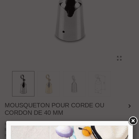
MOUSQUETON POUR CORDE OU
CORDON DE 40 MM
Mousqueton pour corde ou cordon de diamètre 40 mm. Réalisé en métal
finition, Laiton poli, chromé brillant et Inox brossé. Dimensions diamètre 43
mm, hauteur 120 mm.