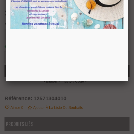
35,53 €
TTC
Finition
en stock : expédition sous 24/48 heures.
4 Produits
-
+
Ajouter Au Panier
Partager
QR Code
Référence:
12571304010
Aimer
0
Ajouter À La Liste De Souhaits
PRODUITS LIÉS