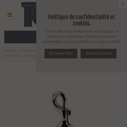
×
Politique de confidentialité et
cookies.
Ce site utilise des cookies pour la navigation, le
MENU
panier et les statistiques. Toutes les données
personnelles sont consultables sur l'espace client.
Accueil
>
Espace décoration
>
Poteau de réception
>
Potelet et
En Savoir Plus
Je Suis D'accord
accessoire
>
Mousqueton pour corde ou cordon de 40 mm