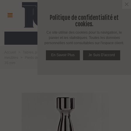
×
Politique de confidentialité et
cookies.
Ce site utilise des cookies pour la navigation, le
MENU
panier et les statistiques. Toutes les données
personnelles sont consultables sur l'espace client.
Accueil
>
Tables, pieds de table pieds de meuble et roulettes
>
Pieds de
En Savoir Plus
Je Suis D'accord
meubles
>
Pieds de meubles ronds 35 mm
>
Pied de meuble diamètre
35 mm