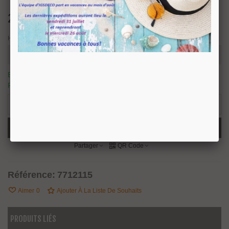
24,19 €
TTC
Hauteur
En stock, nous prévoyons une expédition sous 24/48 heures
6
Produits
-
+
Ajouter Au Panier
Partager
QR Code
Référence:
7712115
Aimer
0
Ajouter À La Liste De Souhaits
PRODUITS LIÉS