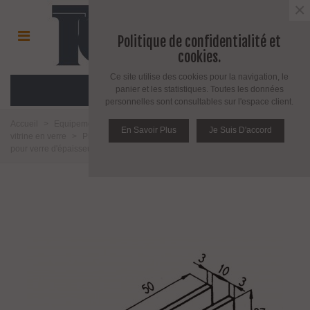
×
Politique de confidentialité et
cookies.
Ce site utilise des cookies pour la navigation, le
MENU
panier et les statistiques. Toutes les données
personnelles sont consultables sur l'espace client.
Accueil
>
Equipement pour l'agencement du verre
>
Accessoires pour
En Savoir Plus
Je Suis D'accord
vitrine en verre
>
Pince et connecteur pour vitrine en verre
>
Pince fixe
pour verre d'épaisseur 6 à 8 mm