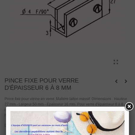
PINCE FIXE POUR VERRE
D'ÉPAISSEUR 6 À 8 MM
Pince fixe pour vitrine en verre. Matiére laiton massif. Dimensions : Hauteur
27 mm - Largeur 50 mm - Epaisseur 16 mm. Pour verre d'épaisseur 6 à 8
mm. Pour le montage de cette pince aucunes encoches ni trous ne sont
nécessaires sur le verre.
Disponible en finition Chromé brillant - Laiton poli brillant - Chromé mat.