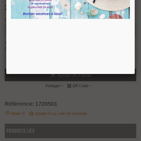
25,12 €
TTC
Finition
article en stock, nous prévoyons une expédition sous 24/48
heures.
38 Produits
-
+
Ajouter Au Panier
Partager
QR Code
Référence:
1720501
Aimer
0
Ajouter À La Liste De Souhaits
PRODUITS LIÉS