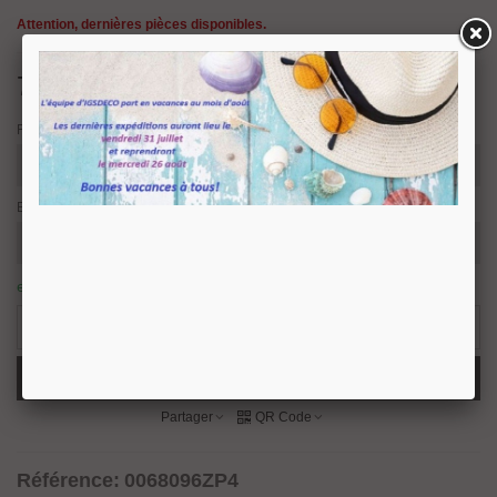
Attention, dernières pièces disponibles.
7,50 €
TTC
Finition
Entraxe et longueur
en stock : expédition sous 24/48 heures.
14 Produits
-
+
Ajouter Au Panier
Partager
QR Code
Référence:
0068096ZP4