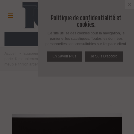
×
Politique de confidentialité et
cookies.
Ce site utilise des cookies pour la navigation, le
MENU
panier et les statistiques. Toutes les données
personnelles sont consultables sur l'espace client.
Accueil
>
Equipement pour porte d'intérieur et d'extérieur
>
Poignée de
En Savoir Plus
Je Suis D'accord
porte d'ameublement et fenêtre
>
Poignée d'ameublement
>
Poignée de
meuble finition argent mat
>
Poignée de meuble Feet 0068 par Viefe