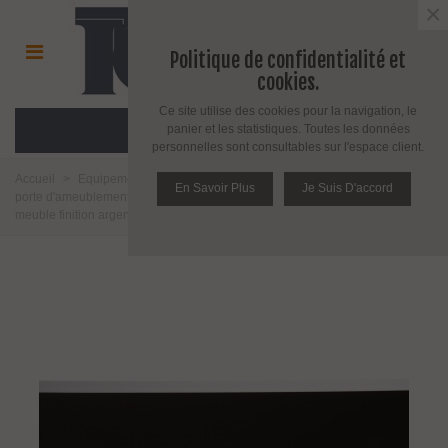
×
Politique de confidentialité et
cookies.
Ce site utilise des cookies pour la navigation, le
MENU
panier et les statistiques. Toutes les données
personnelles sont consultables sur l'espace client.
Accueil
>
Equipement pour porte d'intérieur et d'extérieur
>
Poignée de
En Savoir Plus
Je Suis D'accord
porte d'ameublement et fenêtre
>
Poignée d'ameublement
>
Poignée de
meuble finition argent mat
>
Poignée de meuble Feet 0068 par Viefe