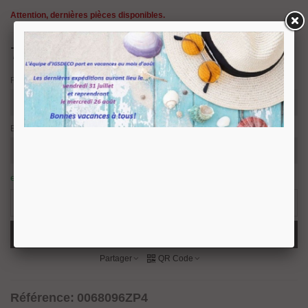
Attention, dernières pièces disponibles.
7,50 €
TTC
Finition
Entraxe et longueur
en stock : expédition sous 24/48 heures.
14 Produits
-
+
Ajouter Au Panier
Partager
QR Code
Référence:
0068096ZP4