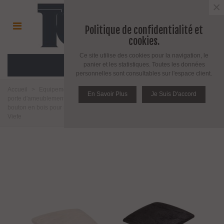
×
Politique de confidentialité et
cookies.
Ce site utilise des cookies pour la navigation, le
MENU
panier et les statistiques. Toutes les données
personnelles sont consultables sur l'espace client.
Accueil
>
Equipement pour porte d'intérieur et d'extérieur
>
Poignée de
En Savoir Plus
Je Suis D'accord
porte d'ameublement et fenêtre
>
Bouton d'ameublement
>
Poignée
bouton en bois pour meuble
>
Bouton de meuble en bois naturel Balto par
Viefe