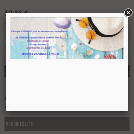
10,66 €
TTC
Couleur
En stock
24 Produits
-
+
Ajouter Au Panier
Partager
QR Code
Référence:
0167016W02
Aimer
0
Ajouter À La Liste De Souhaits
PRODUITS LIÉS