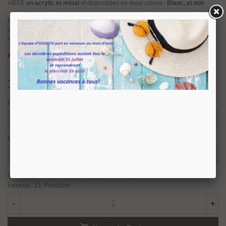
VIEFE
en acrylic et métal
et disponibles en deux coloris :
Blanc, et noir
.
Leur design avancé et leurs finitions transforme cette collection en une
charmante et audacieuse option pour décorer divers types de meubles avec
un design d’avant-garde.
Attention, dernières pièces disponibles.
14,72 €
TTC
Finition
Entraxe de fixation
article en stock, nous prévoyons une expédition sous 24/48
heures.
21 Produits
-
+