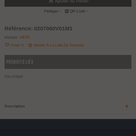
Ajouter Au Panier
Partager
QR Code
Référence:
0207060V01M1
Marque:
VIEFE
Aimer
0
Ajouter À La Liste De Souhaits
PRODUITS LIÉS
Pas d'objet
Description