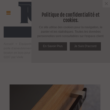
×
Politique de confidentialité et
cookies.
Ce site utilise des cookies pour la navigation, le
MENU
panier et les statistiques. Toutes les données
personnelles sont consultables sur l'espace client.
Accueil
>
Equipement pour porte d'intérieur et d'extérieur
>
Poignée de
En Savoir Plus
Je Suis D'accord
porte d'ameublement et fenêtre
>
Bouton d'ameublement
>
Poignée
bouton en bois pour meuble
>
Poignée et bouton de meuble Série Bambu
0207 par Viefe