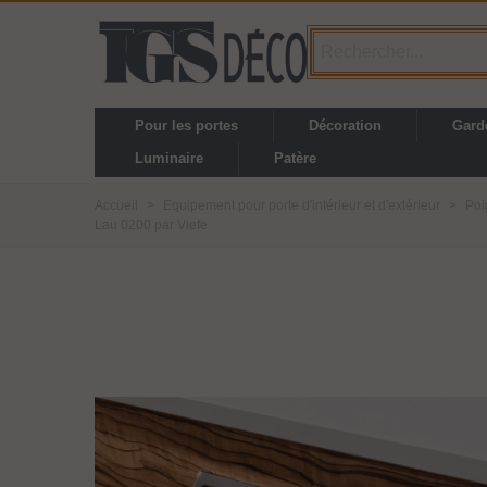
Pour les portes
Décoration
Gard
Luminaire
Patère
Accueil
>
Equipement pour porte d'intérieur et d'extérieur
>
Poi
Lau 0200 par Viefe