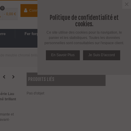
×
0
Connecter
contact
04 74 33 40 41
-
0,00 €
Politique de confidentialité et
r
Espace PRO
/
Avantages PRO
cookies.
Ce site utilise des cookies pour la navigation, le
erre
Fer forgé
Cuisine, SDB
panier et les statistiques. Toutes les données
personnelles sont consultables sur l'espace client.
En Savoir Plus
Je Suis D'accord
de meuble chromé brillant
>
Poignée et bouton de meuble Série
PRODUITS LIÉS
Pas d'objet
série Lau
é brillant
rmante et
avant-