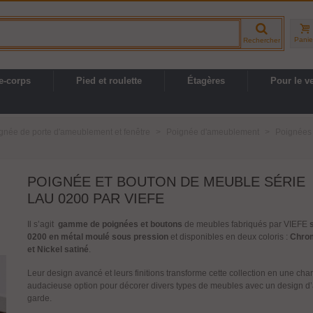
Panie
Rechercher
e-corps
Pied et roulette
Étagères
Pour le v
gnée de porte d'ameublement et fenêtre
>
Poignée d'ameublement
>
Poignées 
POIGNÉE ET BOUTON DE MEUBLE SÉRIE
LAU 0200 PAR VIEFE
Il s’agit
gamme de poignées et boutons
de meubles fabriqués par VIEFE
0200 en métal moulé sous pression
et disponibles en deux coloris :
Chrom
et Nickel satiné
.
Leur design avancé et leurs finitions transforme cette collection en une cha
audacieuse option pour décorer divers types de meubles avec un design d’
garde.