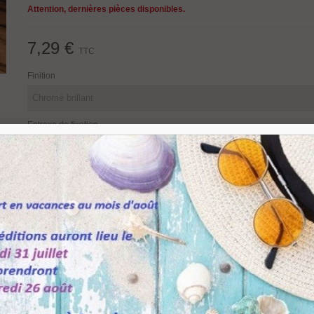
Attention, dernières pièces disponibles.
7,29 €
TTC
Finition
Entraxe de fixation
en stock : expédition sous 24/48 heures.
14 Produits
-
+
Partager
Q
Ajouter Au Panier
Référence:
0200032Z01
Marque:
VIEFE
Aimer
0
Ajouter À La Liste De Souhaits