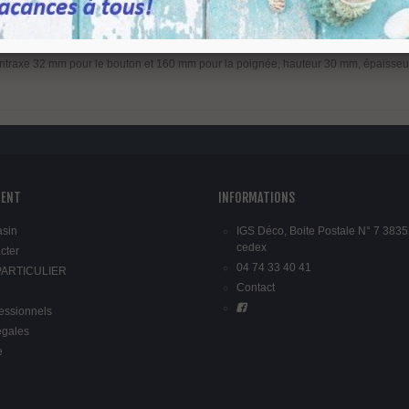
ignées et boutons
de meubles fabriqués par VIEFE, série
Lau 0200 en
métal
moul
cé et leurs finitions transforme cette collection en une charmante et audacieuse o
ntraxe 32 mm pour le bouton et 160 mm pour la poignée, hauteur 30 mm, épaisseur 3
IENT
INFORMATIONS
asin
IGS Déco, Boite Postale N° 7 3835
cedex
cter
04 74 33 40 41
 PARTICULIER
Contact
fessionnels
égales
e