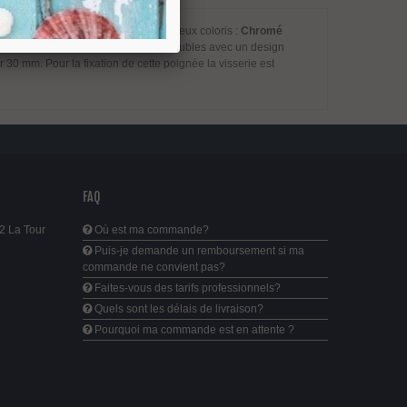
é sous pression et disponibles en deux coloris :
Chromé
ption pour décorer divers types de meubles avec un design
0 mm. Pour la fixation de cette poignée la visserie est
FAQ
2 La Tour
Où est ma commande?
Puis-je demande un remboursement si ma
commande ne convient pas?
Faites-vous des tarifs professionnels?
Quels sont les délais de livraison?
Pourquoi ma commande est en attente ?