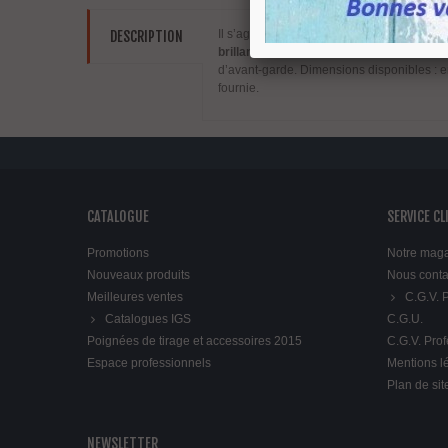
Il s’agit d’une toute
nouvelle gamme de po
DESCRIPTION
brillant ou nickel satiné.
Leur design avan
d’avant-garde. Dimensions disponibles : e
fournie.
CATALOGUE
SERVICE CL
Promotions
Notre mag
Nouveaux produits
Nous conta
Meilleures ventes
C.G.V.
Catalogues IGS
C.G.U.
Poignées de tirage et accessoires 2015
C.G.V. Pro
Espace professionnels
Mentions l
Plan de sit
NEWSLETTER