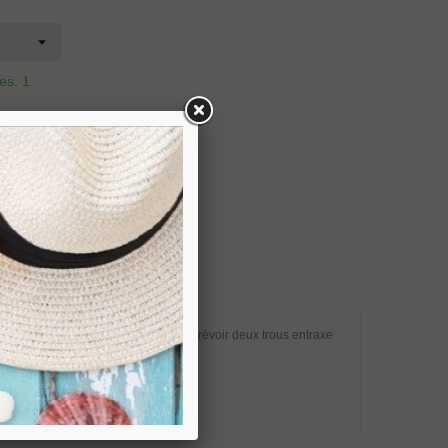
res.
1
R Code
d'épaisseur 6 à 10 mm. Sur le verre prévoir deux trous entraxe