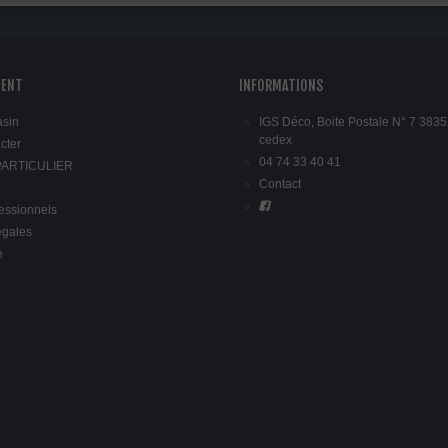
IENT
INFORMATIONS
asin
IGS Déco, Boite Postale N° 7 3835
cedex
cter
04 74 33 40 41
 PARTICULIER
Contact
fessionnels
égales
e