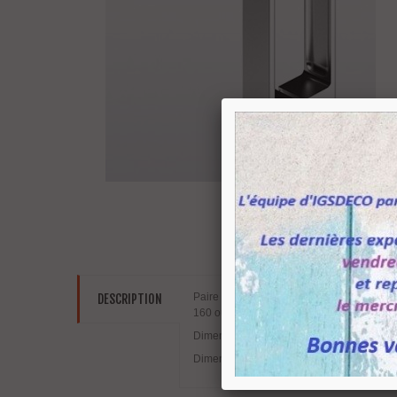
Paire de poignée
pour porte de douche
e
DESCRIPTION
160 ou 256 mm de diamètre 6 à 8 mm.
Dimensions : Hauteur 185 mm - Entraxe d
Dimensions : Hauteur 281 mm - Entraxe d