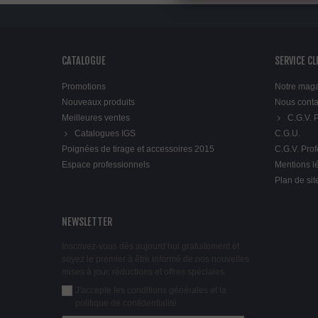
CATALOGUE
SERVICE CL
Promotions
Notre mag
Nouveaux produits
Nous conta
Meilleures ventes
C.G.V.
Catalogues IGS
C.G.U.
Poignées de tirage et accessoires 2015
C.G.V. Pro
Espace professionnels
Mentions l
Plan de sit
NEWSLETTER
Inscrivez-vous dès aujourd’hui gratuitement et
soyez le premier à être informé de nos nouvelles
mises à jour, réductions et offres spéciales.
J'accepte les conditions générales et la
politique de confidentialité