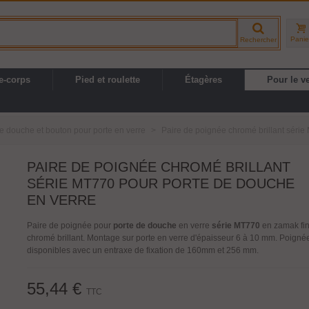
Panie
Rechercher
e-corps
Pied et roulette
Étagères
Pour le v
e douche et bouton pour porte en verre
>
Paire de poignée chromé brillant séri
PAIRE DE POIGNÉE CHROMÉ BRILLANT
SÉRIE MT770 POUR PORTE DE DOUCHE
EN VERRE
Paire de poignée pour
porte de douche
en verre
série MT770
en zamak fin
chromé brillant. Montage sur porte en verre d'épaisseur 6 à 10 mm. Poigné
disponibles avec un entraxe de fixation de 160mm et 256 mm.
55,44 €
TTC