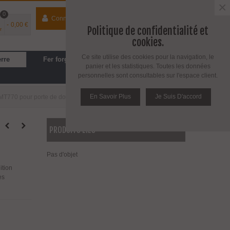
×
0
Connecter
contact
04 74 33 40 41
-
0,00 €
Politique de confidentialité et
r
Espace PRO
/
Avantages PRO
cookies.
Ce site utilise des cookies pour la navigation, le
erre
Fer forgé
Cuisine, SDB
panier et les statistiques. Toutes les données
personnelles sont consultables sur l'espace client.
En Savoir Plus
Je Suis D'accord
e MT770 pour porte de douche en verre
PRODUITS LIÉS
Pas d'objet
ition
es