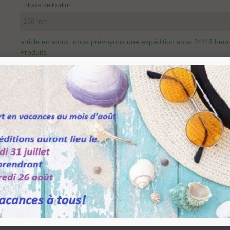
Entraxe de fixation
article en stock, nous prévoyons une expédition sous 24/48 heu
Produits
-
+
Partager
Q
Ajouter Au Panier
Référence:
MT770160
Marque:
SC herrajes
Aimer
0
Ajouter À La Liste De Souhaits
n verre
série MT770
en zamak finition chromé brillant. Montage sur porte en verre 
e fixation 160 mm - Largeur 25 mm - Épaisseur 28 mm.
e fixation 256 mm - Largeur 25 mm - Épaisseur 28 mm.