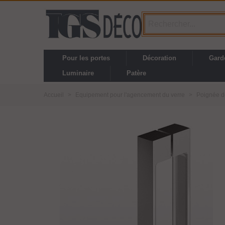
Pour les portes
Décoration
Gard
Luminaire
Patère
Accueil
>
Equipement pour l'agencement du verre
>
Poignée d