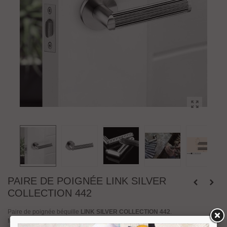
PAIRE DE POIGNÉE LINK SILVER
COLLECTION 442
Paire de poignée béquille
LINK SILVER COLLECTION 442
.
Matière Inox EN 1.4301 finition satinée, prise de main en
ARGENT 925
.