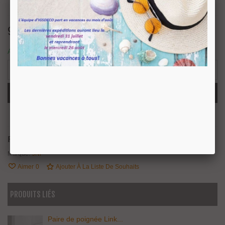
919,30 €
TTC
Article disponible sous 15/20 jours ouvrés.
-
+
Ajouter Au Panier
Partager
QR Code
Référence:
IN00442
Marque:
JNF
Aimer
0
Ajouter À La Liste De Souhaits
PRODUITS LIÉS
Paire de poignée Link...