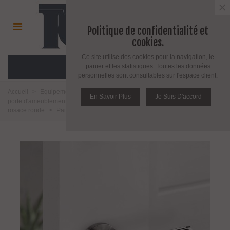
×
Politique de confidentialité et
cookies.
Ce site utilise des cookies pour la navigation, le
MENU
panier et les statistiques. Toutes les données
personnelles sont consultables sur l'espace client.
Accueil
>
Equipement pour porte d'intérieur et d'extérieur
>
Poignée de
En Savoir Plus
Je Suis D'accord
porte d'ameublement et fenêtre
>
Poignée de porte
>
Poignée Inox sur
rosace ronde
>
Paire de poignée Link Silver Collection 442