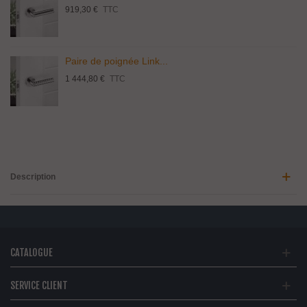
919,30 €
TTC
Paire de poignée Link...
1 444,80 €
TTC
Description
CATALOGUE
SERVICE CLIENT