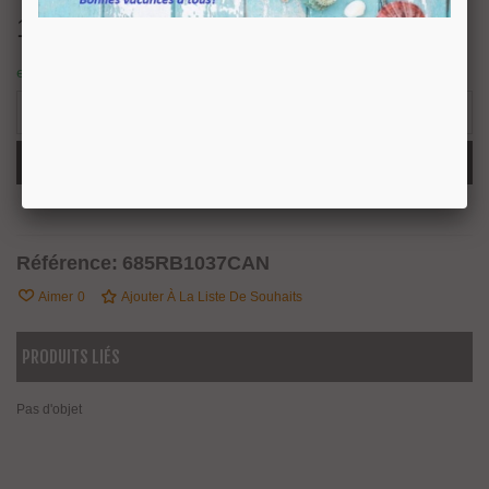
151,80 €
TTC
en stock : expédition sous 24/48 heures.
4 Produits
-
+
Ajouter Au Panier
Partager
QR Code
Référence:
685RB1037CAN
Aimer
0
Ajouter À La Liste De Souhaits
PRODUITS LIÉS
Pas d'objet