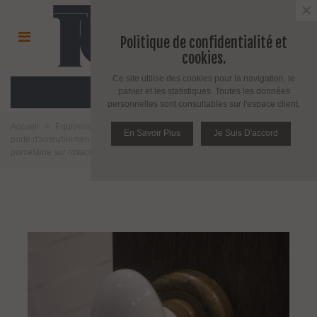
×
Politique de confidentialité et
cookies.
Ce site utilise des cookies pour la navigation, le
MENU
panier et les statistiques. Toutes les données
personnelles sont consultables sur l'espace client.
Accueil
>
Equipement pour porte d'intérieur et d'extérieur
>
Poignée de
En Savoir Plus
Je Suis D'accord
porte d'ameublement et fenêtre
>
Poignée de porte
>
Poignée en
porcelaine sur rosace
>
Paire de poignée bouton porcelaine blanche